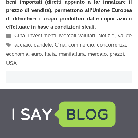
beni importati (diretti appunto a far innalzare il
prezzo di vendita), permettono all’Unione Europea
di difendere i propri produttori dalle importazioni
effettuate in base a condizioni sleali.
Categorie
Cina
,
Investimenti
,
Mercati Valutari
,
Notizie
,
Valute
Tag
acciaio
,
candele
,
Cina
,
commercio
,
concorrenza
,
economia
,
euro
,
Italia
,
manifattura
,
mercato
,
prezzi
,
USA