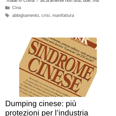
“made in China“? Sicuramente non una, due, ma
Categorie
Cina
Tag
abbigliamento
,
crisi
,
manifattura
Dumping cinese: più
protezioni per l’industria