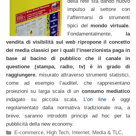
della rete sta dando nuovo
impulso al settore con
l’affermarsi di strumenti
tipici del
mondo virtuale
.
Fondamentalmente,
la
vendita di visibilità sul
web
ripropone il concetto
dei media classici per i quali l’inserzionista paga in
base al bacino di pubblico che il canale in
questione (stampa, radio, tv) è in grado di
raggiungere
, misurato attraverso strumenti statistici,
come ad esempio l’auditel, che rappresentano
proiezioni su larga scala di un
consumo mediatico
indagato su piccola scala. L’
on line
è oggi
regolamentato dalla normativa tradizionale ma, a
breve, saranno introdotti principi ad hoc per la
pubblicità della new economy.
Categorie
E-commerce
,
High Tech
,
Internet
,
Media & TLC
,