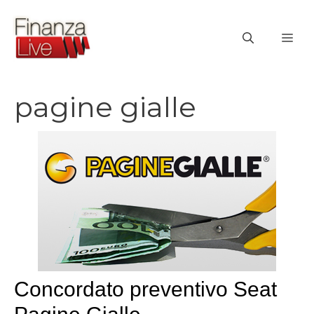
Vai
al
ME
contenuto
pagine gialle
Concordato preventivo Seat