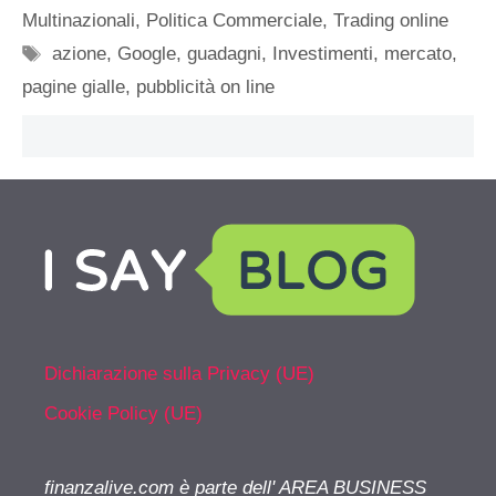
Multinazionali
,
Politica Commerciale
,
Trading online
Tag
azione
,
Google
,
guadagni
,
Investimenti
,
mercato
,
pagine gialle
,
pubblicità on line
Dichiarazione sulla Privacy (UE)
Cookie Policy (UE)
finanzalive.com è parte dell' AREA BUSINESS