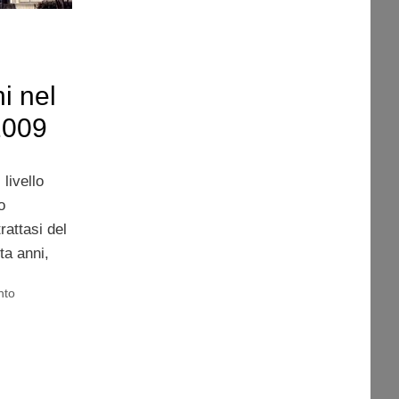
i nel
2009
livello
o
rattasi del
ta anni,
nto