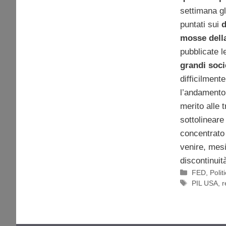
settimana gl
puntati sui
d
mosse dell
pubblicate l
grandi soci
difficilment
l’andamento 
merito alle t
sottolineare
concentrato
venire, mesi
discontinuit
Categorie
FED
,
Poli
Tag
PIL USA
,
r