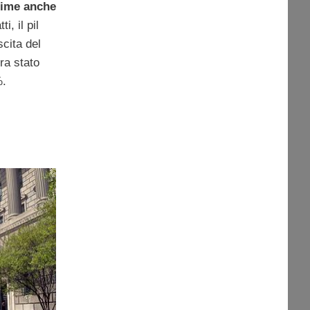
stime anche
tti, il pil
cita del
ra stato
%.