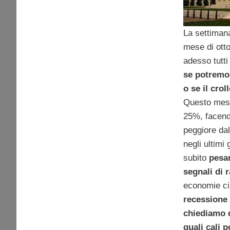
La settimana
mese di ott
adesso tutti 
se potremo
o se il cro
Questo mese 
25%, facend
peggiore dal
negli ultimi 
subito
pesan
segnali di 
economie ci
recessione 
chiediamo 
quali cali p