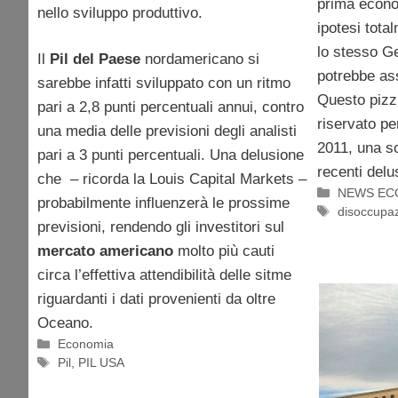
prima econo
nello sviluppo produttivo.
ipotesi tot
lo stesso Ge
Il
Pil del Paese
nordamericano si
potrebbe ass
sarebbe infatti sviluppato con un ritmo
Questo pizz
pari a 2,8 punti percentuali annui, contro
riservato pe
una media delle previsioni degli analisti
2011, una so
pari a 3 punti percentuali. Una delusione
recenti delus
che – ricorda la Louis Capital Markets –
Categorie
NEWS EC
probabilmente influenzerà le prossime
Tag
disoccupa
previsioni, rendendo gli investitori sul
mercato americano
molto più cauti
circa l’effettiva attendibilità delle sitme
riguardanti i dati provenienti da oltre
Oceano.
Categorie
Economia
Tag
Pil
,
PIL USA