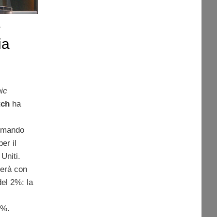
e
ia
ic
tch
ha
rmando
er il
 Uniti.
derà con
del 2%: la
1%.