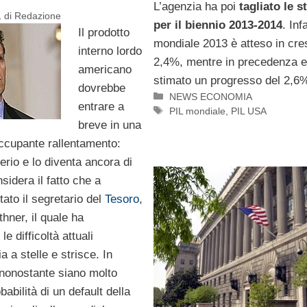
L’agenzia ha poi
tagliato le 
1
di
Redazione
per il biennio 2013-2014
. Infa
Il prodotto
mondiale 2013 è atteso in cres
interno lordo
2,4%, mentre in precedenza e
americano
stimato un progresso del 2,6
dovrebbe
Categorie
NEWS ECONOMIA
entrare a
Tag
PIL mondiale
,
PIL USA
breve in una
occupante rallentamento:
serio e lo diventa ancora di
sidera il fatto che a
tato il segretario del
Tesoro
,
hner, il quale ha
le difficoltà attuali
a a stelle e strisce. In
 nonostante siano molto
babilità di un default della