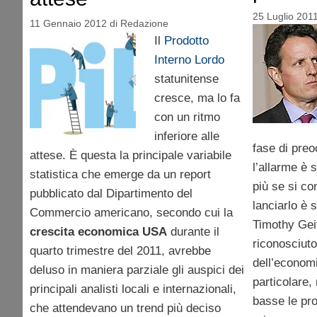
25 Luglio 201
11 Gennaio 2012
di
Redazione
Il
Prodotto
Interno Lordo
statunitense
cresce, ma lo fa
con un ritmo
inferiore alle
fase di pre
attese. È questa la principale variabile
l’allarme è 
statistica che emerge da un report
più se si con
pubblicato dal Dipartimento del
lanciarlo è s
Commercio americano, secondo cui la
Timothy Geit
crescita economica USA
durante il
riconosciuto 
quarto trimestre del 2011, avrebbe
dell’economi
deluso in maniera parziale gli auspici dei
particolare,
principali analisti locali e internazionali,
basse le pro
che attendevano un trend più deciso