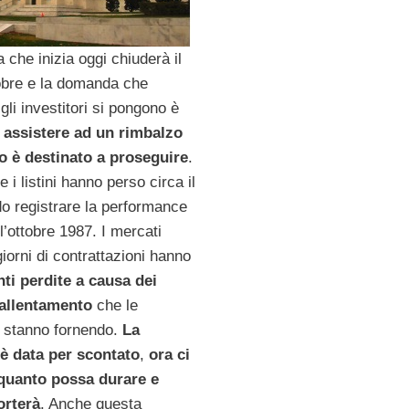
 che inizia oggi chiuderà il
obre e la domanda che
gli investitori si pongono è
 assistere ad un rimbalzo
llo è destinato a proseguire
.
i listini hanno perso circa il
o registrare la performance
l’ottobre 1987. I mercati
giorni di contrattazioni hanno
ti perdite a causa dei
rallentamento
che le
 stanno fornendo.
La
è data per scontato
,
ora ci
quanto possa durare e
orterà
. Anche questa