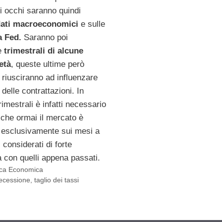
i occhi saranno quindi
ati macroeconomici
e sulle
a Fed.
Saranno poi
e
trimestrali di alcune
età
, queste ultime però
e riusciranno ad influenzare
delle contrattazioni. In
rimestrali è infatti necessario
 che ormai il mercato è
 esclusivamente sui mesi a
 considerati di forte
à con quelli appena passati.
tica Economica
ecessione
,
taglio dei tassi