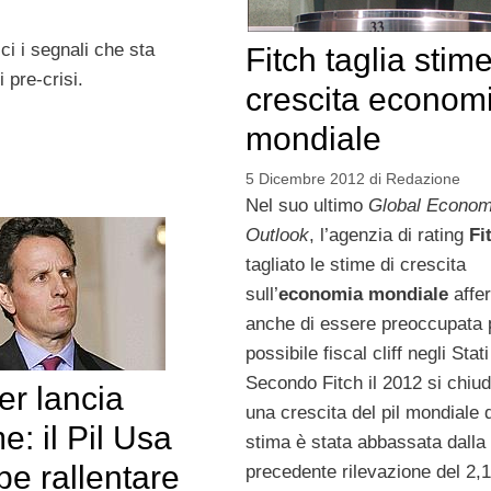
ici i segnali che sta
Fitch taglia stim
 pre-crisi.
crescita econom
mondiale
5 Dicembre 2012
di
Redazione
Nel suo ultimo
Global Econom
Outlook
, l’agenzia di rating
Fi
tagliato le stime di crescita
sull’
economia mondiale
affe
anche di essere preoccupata p
possibile fiscal cliff negli Stati
Secondo Fitch il 2012 si chiu
er lancia
una crescita del pil mondiale 
me: il Pil Usa
stima è stata abbassata dalla
be rallentare
precedente rilevazione del 2,