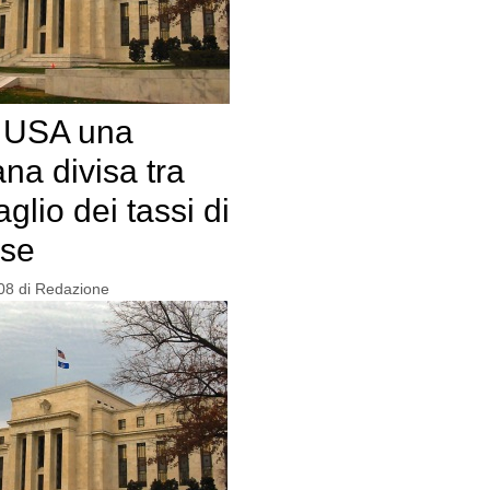
i USA una
na divisa tra
aglio dei tassi di
sse
08
di
Redazione