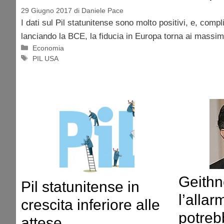
29 Giugno 2017
di
Daniele Pace
I dati sul Pil statunitense sono molto positivi, e, compl
lanciando la BCE, la fiducia in Europa torna ai massimi
Categorie
Economia
Tag
PIL USA
Geithn
Pil statunitense in
l’allar
crescita inferiore alle
potreb
attese