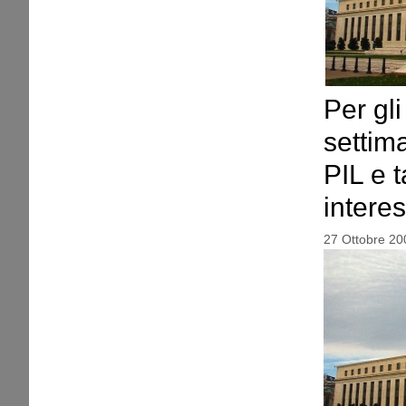
Per gl
settima
PIL e t
intere
27 Ottobre 20