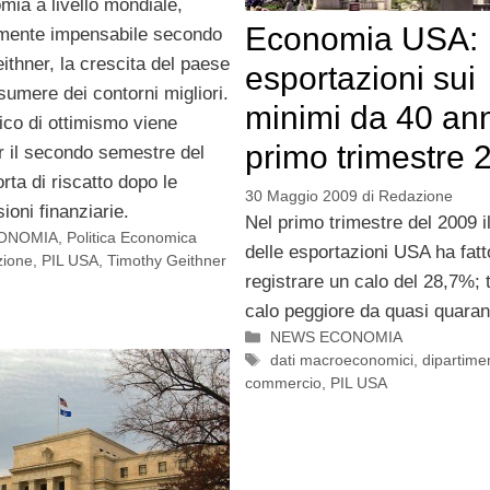
mia a livello mondiale,
Economia USA:
almente impensabile secondo
ithner, la crescita del paese
esportazioni sui
umere dei contorni migliori.
minimi da 40 ann
ico di ottimismo viene
primo trimestre 
r il secondo semestre del
rta di riscatto dopo le
30 Maggio 2009
di
Redazione
ioni finanziarie.
Nel primo trimestre del 2009 il 
ONOMIA
,
Politica Economica
delle esportazioni USA ha fatt
zione
,
PIL USA
,
Timothy Geithner
registrare un calo del 28,7%; t
calo peggiore da quasi quaran
Categorie
NEWS ECONOMIA
Tag
dati macroeconomici
,
dipartime
commercio
,
PIL USA