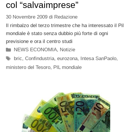
col “salvaimprese”
30 Novembre 2009
di
Redazione
Il rimbalzo del terzo trimestre che ha interessato il Pil
mondiale è stato senza dubbio più forte di ogni
previsione e ora il centro studi
Categorie
NEWS ECONOMIA
,
Notizie
Tag
bric
,
Confindustria
,
eurozona
,
Intesa SanPaolo
,
ministero del Tesoro
,
PIL mondiale