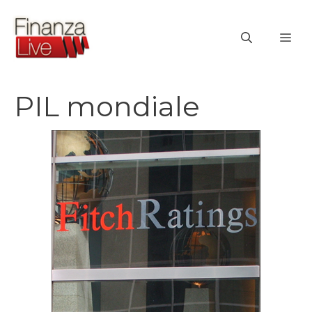
Vai
al
ME
contenuto
PIL mondiale