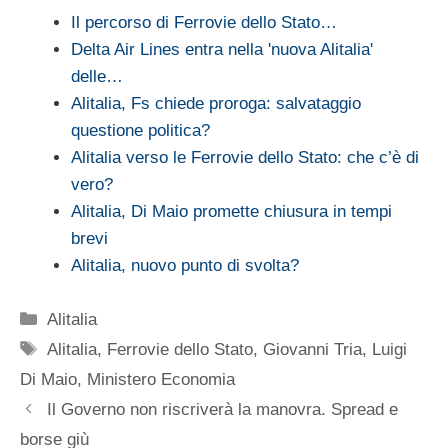
Il percorso di Ferrovie dello Stato…
Delta Air Lines entra nella 'nuova Alitalia'
delle…
Alitalia, Fs chiede proroga: salvataggio
questione politica?
Alitalia verso le Ferrovie dello Stato: che c’è di
vero?
Alitalia, Di Maio promette chiusura in tempi
brevi
Alitalia, nuovo punto di svolta?
Categorie
Alitalia
Tag
Alitalia
,
Ferrovie dello Stato
,
Giovanni Tria
,
Luigi
Di Maio
,
Ministero Economia
Il Governo non riscriverà la manovra. Spread e
borse giù