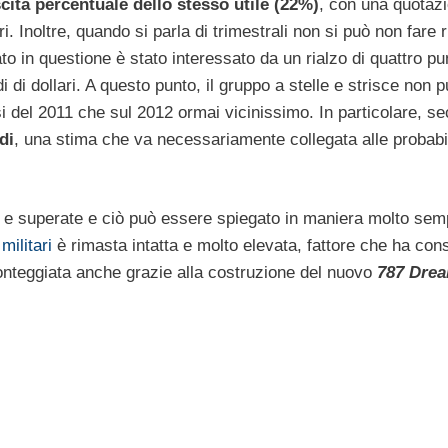
cita percentuale dello stesso utile (22%)
, con una quotaz
i. Inoltre, quando si parla di trimestrali non si può non fare 
to in questione è stato interessato da un rialzo di quattro pu
 di dollari. A questo punto, il gruppo a stelle e strisce non 
esi del 2011 che sul 2012 ormai vicinissimo. In particolare, s
di
, una stima che va necessariamente collegata alle probabi
 e superate e ciò può essere spiegato in maniera molto semp
militari
è rimasta intatta e molto elevata, fattore che ha cons
 fronteggiata anche grazie alla costruzione del nuovo
787 Drea