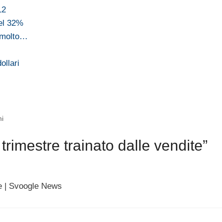
12
del 32%
e molto…
ollari
mi
rimestre trainato dalle vendite”
te | Svoogle News