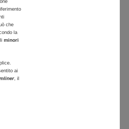
ione
riferimento
nti
può che
econdo la
li
minori
lice.
entito ai
mliner
, il