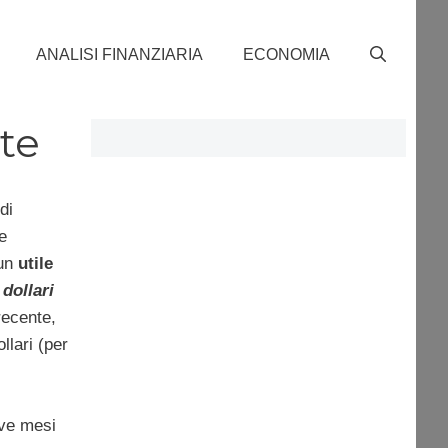
ANALISI FINANZIARIA
ECONOMIA
ite
di
e
 un
utile
6
dollari
recente,
llari (per
ove mesi