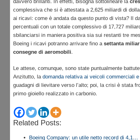
davvero brillanti. In effetti, bisogna sottolineare la
cres
complessiva che si è attestata a 2,625 miliardi di dollar
ai ricavi: come è andata da questo punto di vista? Il da
percentuali con un totale complessivo di 17,727 miliardi
sbilanciarsi in maniera positiva sia sui restanti tre m
Boeing i ricavi potranno arrivare fino a
settanta miliar
consegne di aeromobili
.
Le attese, comunque, sono state puntualmente battute
Anzitutto, la
domanda relativa ai veicoli commerciali e 
guadagni di lievitare verso l’alto; poi, la crisi è stata
primo gioiello realizzato in carbonio.
Related Posts:
Boeing Company: un utile netto record di 4,1…