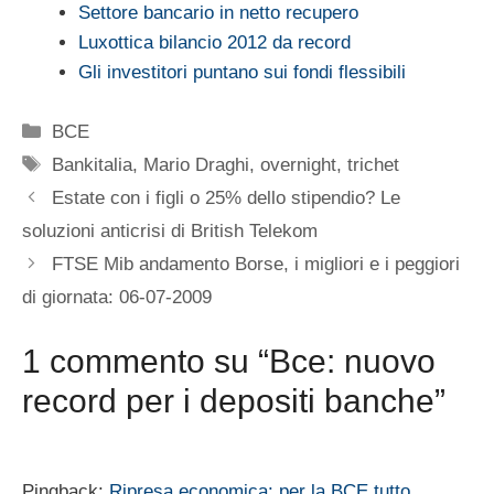
Settore bancario in netto recupero
Luxottica bilancio 2012 da record
Gli investitori puntano sui fondi flessibili
Categorie
BCE
Tag
Bankitalia
,
Mario Draghi
,
overnight
,
trichet
Estate con i figli o 25% dello stipendio? Le
soluzioni anticrisi di British Telekom
FTSE Mib andamento Borse, i migliori e i peggiori
di giornata: 06-07-2009
1 commento su “Bce: nuovo
record per i depositi banche”
Pingback:
Ripresa economica: per la BCE tutto