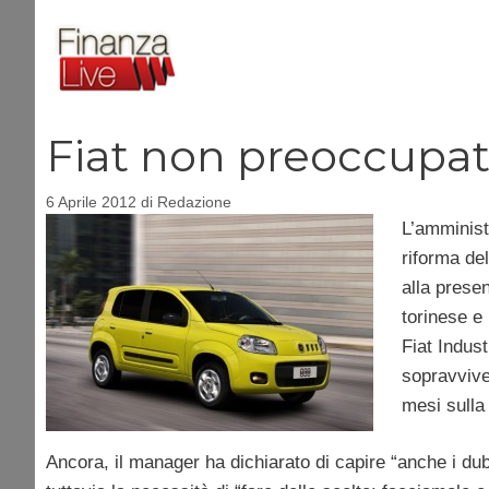
Vai
al
contenuto
Fiat non preoccupat
6 Aprile 2012
di
Redazione
L’amminist
riforma del
alla prese
torinese e
Fiat Indus
sopravvive
mesi sulla 
Ancora, il manager ha dichiarato di capire “anche i dubb