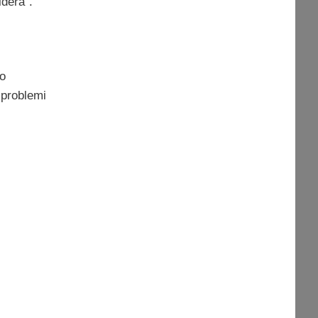
iderà”.
mo
 problemi