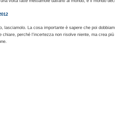
 e una volta fatte mettiamole davanti al mondo, e il mondo dec
2012
tto, lasciamolo. La cosa importante è sapere che poi dobbia
 chiare, perché l’incertezza non risolve niente, ma crea più
nne.