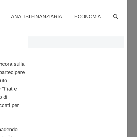
ANALISI FINANZIARIA
ECONOMIA
ncora sulla
 partecipare
uto
 “Fiat e
o di
ccati per
ibadendo