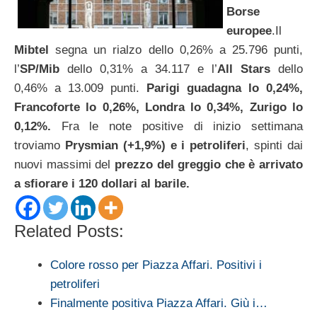
Borse
europee
.Il
Mibtel
segna un rialzo dello 0,26% a 25.796 punti,
l’
SP/Mib
dello 0,31% a 34.117 e l’
All Stars
dello
0,46% a 13.009 punti.
Parigi guadagna lo 0,24%,
Francoforte lo 0,26%, Londra lo 0,34%, Zurigo lo
0,12%.
Fra le note positive di inizio settimana
troviamo
Prysmian (+1,9%) e i petroliferi
, spinti dai
nuovi massimi del
prezzo del greggio che è arrivato
a sfiorare i 120 dollari al barile.
Related Posts:
Colore rosso per Piazza Affari. Positivi i
petroliferi
Finalmente positiva Piazza Affari. Giù i…