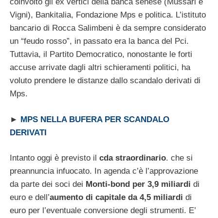
coinvolto gli ex vertici della banca senese (Mussari e
Vigni), Bankitalia, Fondazione Mps e politica. L’istituto
bancario di Rocca Salimbeni è da sempre considerato
un “feudo rosso”, in passato era la banca del Pci.
Tuttavia, il Partito Democratico, nonostante le forti
accuse arrivate dagli altri schieramenti politici, ha
voluto prendere le distanze dallo scandalo derivati di
Mps.
►
MPS NELLA BUFERA PER SCANDALO
DERIVATI
Intanto oggi è previsto il
cda straordinario
. che si
preannuncia infuocato. In agenda c’è l’approvazione
da parte dei soci dei
Monti-bond per 3,9 miliardi
di
euro e dell’
aumento di capitale da 4,5 miliardi
di
euro per l’eventuale conversione degli strumenti. E’