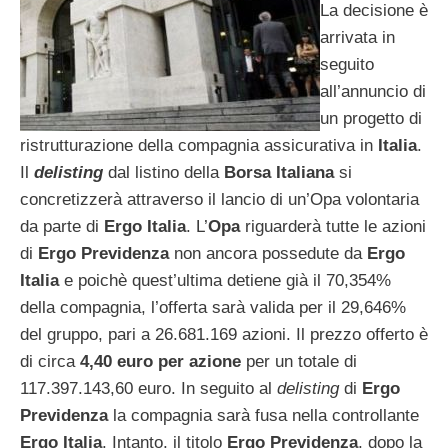
La decisione è
arrivata in
seguito
all’annuncio di
un progetto di
ristrutturazione della compagnia assicurativa in
Italia
.
Il
delisting
dal listino della
Borsa Italiana
si
concretizzerà attraverso il lancio di un’Opa volontaria
da parte di
Ergo Italia
. L’
Opa
riguarderà tutte le azioni
di
Ergo Previdenza
non ancora possedute da
Ergo
Italia
e poichè quest’ultima detiene già il 70,354%
della compagnia, l’offerta sarà valida per il 29,646%
del gruppo, pari a 26.681.169 azioni. Il prezzo offerto è
di circa
4,40 euro per azione
per un totale di
117.397.143,60 euro. In seguito al
delisting
di
Ergo
Previdenza
la compagnia sarà fusa nella controllante
Ergo Italia
. Intanto, il titolo
Ergo Previdenza
, dopo la