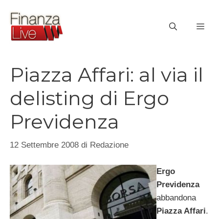
Vai
al
ME
contenuto
Piazza Affari: al via il
delisting di Ergo
Previdenza
12 Settembre 2008
di
Redazione
Ergo
Previdenza
abbandona
Piazza Affari
.