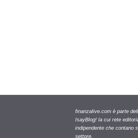
finanzalive.com è parte d
IsayBlog! la cui rete editor
indipendente che contano su
settore.