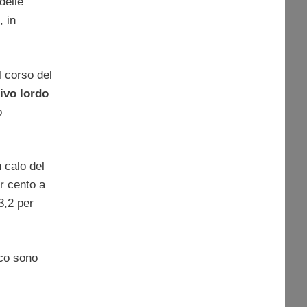
delle
, in
l corso del
ivo
lordo
o
n calo del
er cento a
3,2 per
ico sono