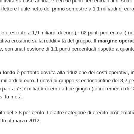
itività su base annua, è ben 50 punti percentuali al di sotto 
 flettere l’utile netto del primo semestre a 1,1 miliardi di euro
no cresciute a 1,9 miliardi di euro (+ 62 punti percentuali) ne
tiva erosione sulla redditività del gruppo. Il
margine
operat
e, con una flessione di 1,1 punti percentuali rispetto a quant
o
lordo
è pertanto dovuta alla riduzione dei costi operativi, i
miliardi di euro. I ricavi di gruppo scendono infine del 3,2 p
o pari a 77,7 miliardi di euro a fine giugno (in incremento del 
si la metà.
to del 3,8 per cento. Le altre categorie di credito problemat
etto al marzo 2012.