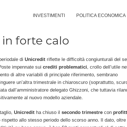
INVESTIMENTI
POLITICA ECONOMICA
 in forte calo
 periodale di
Unicredit
riflette le difficoltà congiunturali del se
Poste impennate sui
crediti
problematici
, crollo dell’utile ne
nto di altre variabili di principale riferimento, sembrano
nguere un’altra trimestrale in chiaroscuro (soprattutto, scuro
ata dall’amministratore delegato Ghizzoni, che tuttavia rilan
itivamente al nuovo modello aziendale.
taglio,
Unicredit
ha chiuso il
secondo
trimestre
con
profitt
 rispetto allo stesso periodo dello scorso anno. Il dato, oltre