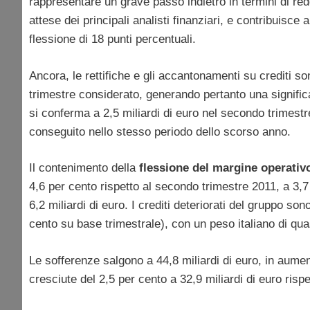
rappresentare un grave passo indietro in termini di redd
attese dei principali analisti finanziari, e contribuisce a
flessione di 18 punti percentuali.
Ancora, le rettifiche e gli accantonamenti su crediti so
trimestre considerato, generando pertanto una significa
si conferma a 2,5 miliardi di euro nel secondo trimestr
conseguito nello stesso periodo dello scorso anno.
Il contenimento della
flessione
del
margine
operativ
4,6 per cento rispetto al secondo trimestre 2011, a 3,7 
6,2 miliardi di euro. I crediti deteriorati del gruppo son
cento su base trimestrale), con un peso italiano di qua
Le sofferenze salgono a 44,8 miliardi di euro, in aumen
cresciute del 2,5 per cento a 32,9 miliardi di euro risp