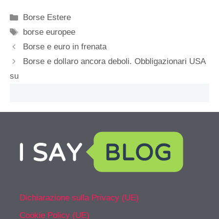
Categorie
Borse Estere
Tag
borse europee
Borse e euro in frenata
Borse e dollaro ancora deboli. Obbligazionari USA
su
Dichiarazione sulla Privacy (UE)
Cookie Policy (UE)