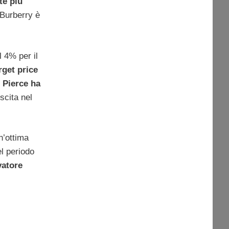
te più
o Burberry è
l 4% per il
arget price
Pierce ha
scita nel
n’ottima
el periodo
vatore