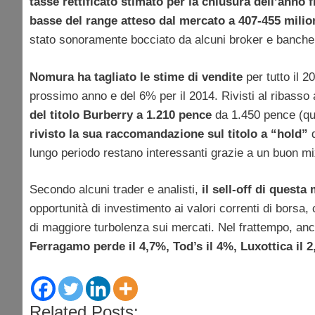
tasse rettificato stimato per la chiusura dell’anno 
basse del range atteso dal mercato a 407-455 milion
stato sonoramente bocciato da alcuni broker e banch
Nomura ha tagliato le stime di vendite
per tutto il 
prossimo anno e del 6% per il 2014. Rivisti al ribasso
del titolo Burberry a 1.210 pence
da 1.450 pence (qua
rivisto la sua raccomandazione sul titolo a “hold”
d
lungo periodo restano interessanti grazie a un buon mix
Secondo alcuni trader e analisti,
il sell-off di quest
opportunità di investimento ai valori correnti di borsa
di maggiore turbolenza sui mercati. Nel frattempo, anche
Ferragamo perde il 4,7%, Tod’s il 4%, Luxottica il 
Related Posts: