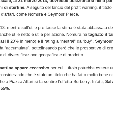
fiscale, al 31 marzo 2013, dovrebbe posizionarsi nella par
i di sterline
. A seguito del lancio del profit warning, il titol
e d’affari, come Nomura e Seymour Pierce.
2013, mentre sull’utile pre-tasse la stima è stata abbassata de
 anche utile netto e utile per azione. Nomura ha
tagliato il t
si il 20% in meno) e il rating a “neutral” da “buy”.
Seymour 
a “accumulate”, sottolineando però che le prospettive di cre
 di diversificazione geografica e di prodotto.
a mattina appare eccessivo
per cui il titolo potrebbe essere u
, considerando che è stato un titolo che ha fatto molto bene n
 a Piazza Affari si fa sentire l’effetto-Burberry. Infatti,
Sal
2,55%
.