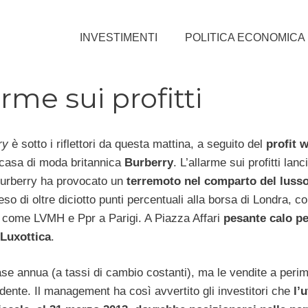
INVESTIMENTI
POLITICA ECONOMICA
rme sui profitti
ry
è sotto i riflettori da questa mattina, a seguito del
profit 
 casa di moda britannica
Burberry
. L’allarme sui profitti lanc
urberry ha provocato un
terremoto nel comparto del luss
so di oltre diciotto punti percentuali alla borsa di Londra, c
 come LVMH e Ppr a Parigi. A Piazza Affari
pesante calo pe
Luxottica
.
ase annua (a tassi di cambio costanti), ma le vendite a peri
dente. Il management ha così avvertito gli investitori che
l’u