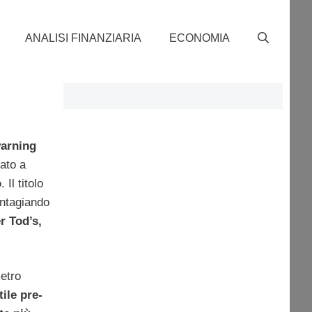
ANALISI FINANZIARIA
ECONOMIA
warning
iato a
o
. Il titolo
ontagiando
r Tod’s,
metro
tile pre-