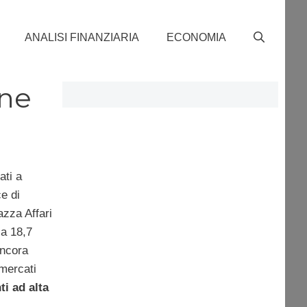
ANALISI FINANZIARIA
ECONOMIA
ine
ati a
e di
zza Affari
 a 18,7
ancora
 mercati
i ad alta