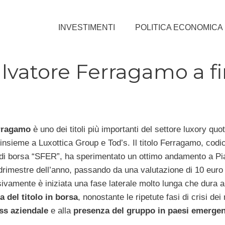
INVESTIMENTI
POLITICA ECONOMICA
Salvatore Ferragamo a f
erragamo
è uno dei titoli più importanti del settore luxory quot
 insieme a Luxottica Group e Tod’s. Il titolo Ferragamo, codic
di borsa “SFER”, ha sperimentato un ottimo andamento a Pia
drimestre dell’anno, passando da una valutazione di 10 euro
ivamente è iniziata una fase laterale molto lunga che dura 
a del titolo in borsa
, nonostante le ripetute fasi di crisi dei
ess aziendale
e alla
presenza del gruppo in paesi emergent