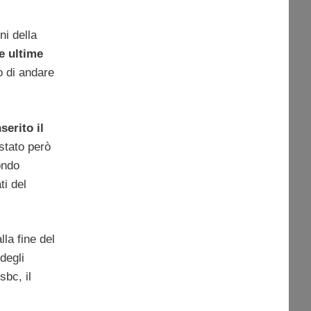
ni della
e ultime
o di andare
erito il
 stato però
ondo
ti del
la fine del
degli
bc, il