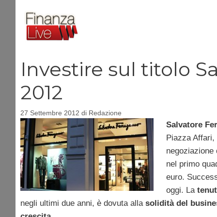
Vai
al
contenuto
Investire sul titolo 
2012
27 Settembre 2012
di
Redazione
Salvatore F
Piazza Affari,
negoziazione 
nel primo qua
euro. Success
oggi. La
tenut
negli ultimi due anni, è dovuta alla
solidità del busin
crescita
.