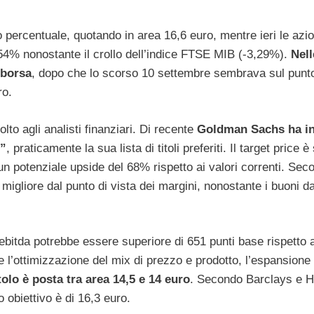
percentuale, quotando in area 16,6 euro, mentre ieri le azio
,54% nonostante il crollo dell’indice FTSE MIB (-3,29%).
Nell
 borsa
, dopo che lo scorso 10 settembre sembrava sul punt
ro.
o agli analisti finanziari. Di recente
Goldman Sachs ha ins
t”
, praticamente la sua lista di titoli preferiti. Il target price è
n potenziale upside del 68% rispetto ai valori correnti. Sec
gliore dal punto di vista dei margini, nonostante i buoni da
bitda potrebbe essere superiore di 651 punti base rispetto al
 l’ottimizzazione del mix di prezzo e prodotto, l’espansione 
tolo è posta tra area 14,5 e 14 euro
. Secondo Barclays e Hs
 obiettivo è di 16,3 euro.