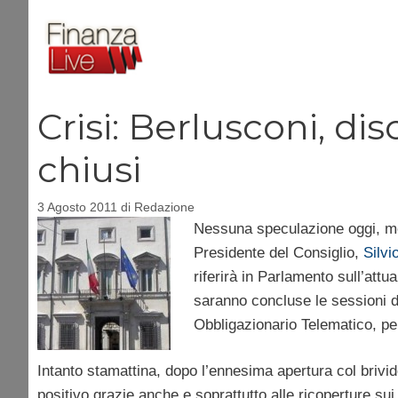
Vai
al
contenuto
Crisi: Berlusconi, d
chiusi
3 Agosto 2011
di
Redazione
Nessuna speculazione oggi, mer
Presidente del Consiglio,
Silvi
riferirà in Parlamento sull’att
saranno concluse le sessioni di
Obbligazionario Telematico, per 
Intanto stamattina, dopo l’ennesima apertura col brivido
positivo grazie anche e soprattutto alle ricoperture su