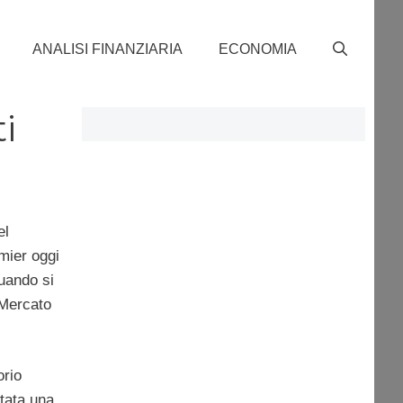
ANALISI FINANZIARIA
ECONOMIA
i
el
emier oggi
quando si
 Mercato
orio
stata una