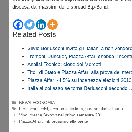
discesa dai massimi dello spread Btp-Bund.
Related Posts:
Silvio Berlusconi invita gli italiani a non vende
Tremonti-Juncker, Piazza Affari snobba l'incont
Analisi Tecnica: close dei Mercati
Titoli di Stato e Piazza Affari alla prova dei mer
Piazza Affari -4,5% su incertezza elezioni 2013
Italia al collasso se torna Berlusconi secondo
Categorie
NEWS ECONOMIA
Tag
berlusconi
,
crisi
,
economia italiana
,
spread
,
titoli di stato
Vino, cresce l’export nel primo semestre 2011
Piazza Affari: Fib prossimo alla parità