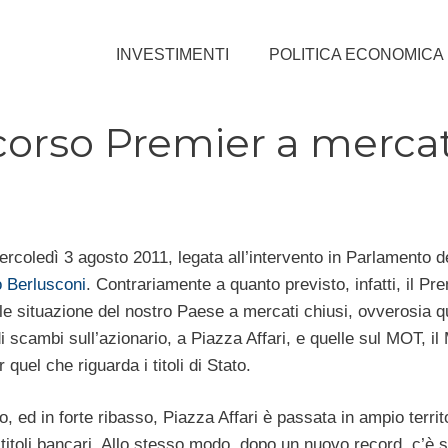
INVESTIMENTI
POLITICA ECONOMICA
iscorso Premier a mercat
coledì 3 agosto 2011, legata all’intervento in Parlamento d
o Berlusconi
. Contrariamente a quanto previsto, infatti, il Pr
uale situazione del nostro Paese a mercati chiusi, ovverosia 
 scambi sull’azionario, a Piazza Affari, e quelle sul MOT, il
quel che riguarda i titoli di Stato.
, ed in forte ribasso, Piazza Affari è passata in ampio territ
i titoli bancari. Allo stesso modo, dopo un nuovo record, c’è 