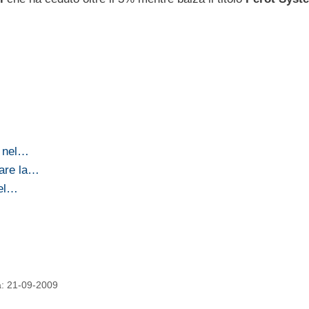
e nel…
tare la…
del…
ta: 21-09-2009