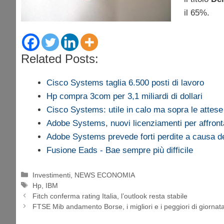
il 65%.
Related Posts:
Cisco Systems taglia 6.500 posti di lavoro
Hp compra 3com per 3,1 miliardi di dollari
Cisco Systems: utile in calo ma sopra le attes
Adobe Systems, nuovi licenziamenti per affron
Adobe Systems prevede forti perdite a causa 
Fusione Eads - Bae sempre più difficile
Categorie
Investimenti
,
NEWS ECONOMIA
Tag
Hp
,
IBM
Fitch conferma rating Italia, l’outlook resta stabile
FTSE Mib andamento Borse, i migliori e i peggiori di giorna