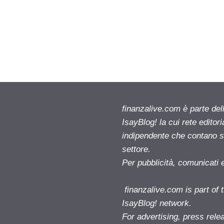
finanzalive.com è parte d
IsayBlog! la cui rete editor
indipendente che contano su
settore.
Per pubblicità, comunicati 
finanzalive.com is part o
IsayBlog! network.
For advertising, press rele