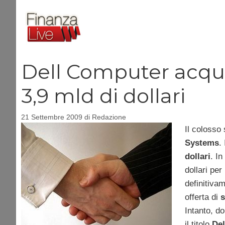
Vai
al
contenuto
Dell Computer acqui
3,9 mld di dollari
21 Settembre 2009
di
Redazione
Il colosso 
Systems
.
dollari
. In
dollari pe
definitiva
offerta di
s
Intanto, do
il titolo
Del