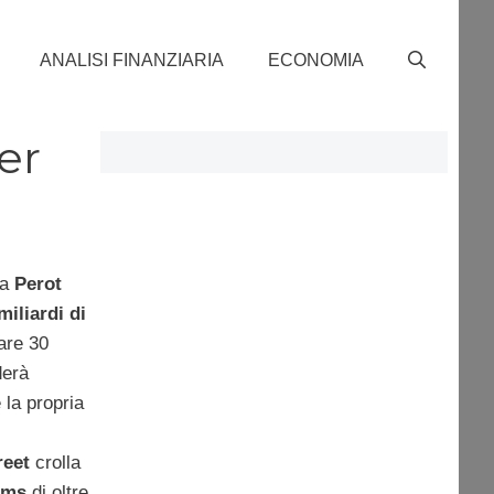
ANALISI FINANZIARIA
ECONOMIA
er
ta
Perot
miliardi di
are 30
derà
 la propria
reet
crolla
ems
di oltre