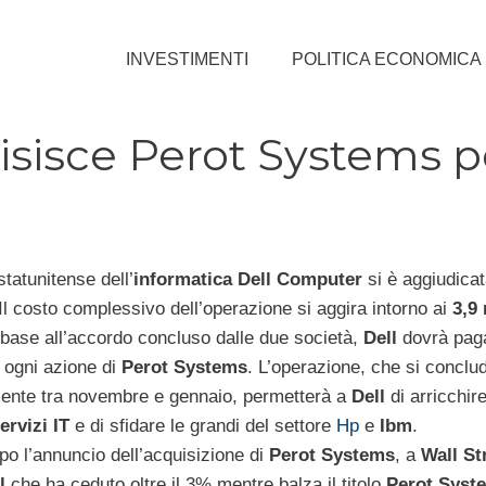
INVESTIMENTI
POLITICA ECONOMICA
sisce Perot Systems p
statunitense dell’
informatica Dell Computer
si è aggiudica
 Il costo complessivo dell’operazione si aggira intorno ai
3,9 
 base all’accordo concluso dalle due società,
Dell
dovrà pag
r ogni azione di
Perot Systems
. L’operazione, che si conclu
mente tra novembre e gennaio, permetterà a
Dell
di arricchire
ervizi IT
e di sfidare le grandi del settore
Hp
e
Ibm
.
po l’annuncio dell’acquisizione di
Perot Systems
, a
Wall St
l
che ha ceduto oltre il 3% mentre balza il titolo
Perot Syst