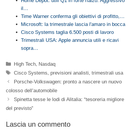
Home Depot: utili Q1 in forte rialzo. Aggressivo
il…
Time Warner conferma gli obiettivi di profitto,…
Microsoft: la trimestrale lascia l'amaro in bocca
Cisco Systems taglia 6.500 posti di lavoro
Trimestrali USA: Apple annuncia utili e ricavi
sopra…
Categorie
High Tech
,
Nasdaq
Tag
Cisco Systems
,
previsioni analisti
,
trimestrali usa
Porsche-Volkswagen: pronto a nascere un nuovo
colosso dell’automobile
Spinetta tesse le lodi di Alitalia: “tesoreria migliore
del previsto”
Lascia un commento