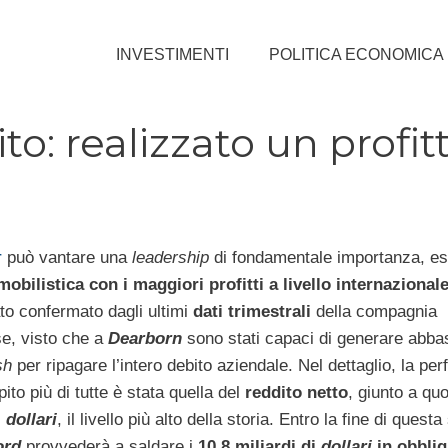
INVESTIMENTI
POLITICA ECONOMICA
to: realizzato un profit
r
può vantare una
leadership
di fondamentale importanza, e
obilistica con i maggiori profitti a livello internazional
ato confermato dagli ultimi
dati trimestrali
della compagnia
se, visto che a
Dearborn
sono stati capaci di generare abba
sh
per ripagare l’intero debito aziendale. Nel dettaglio, la pe
ito più di tutte è stata quella del
reddito netto
, giunto a qu
i
dollari
, il livello più alto della storia. Entro la fine di quest
ord
provvederà a saldare i
10,8 miliardi di
dollari
in obblig