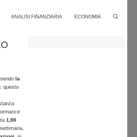
ANALISI FINANZIARIA
ECONOMIA
to
ssendo
la
e
: questo
stanza
rformance
ota
1,69
a settimana,
azioni
, in