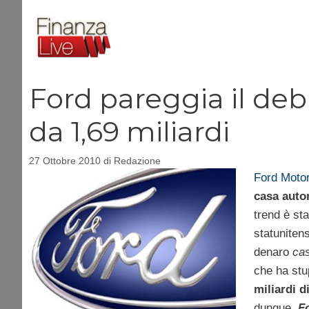
Vai
al
contenuto
Ford pareggia il debi
da 1,69 miliardi
27 Ottobre 2010
di
Redazione
Ford Moto
casa autom
trend è st
statuniten
denaro
ca
che ha stup
miliardi d
dunque,
F