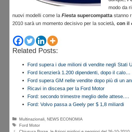
modo da rid
nuovi modelli come la
Fiesta
supercompatta
stanno ri
2010 sarà un momento decisivo per la società,
con il
Related Posts:
Ford supera i due milioni di vendite negli Stati U
Ford licenzierà 1.200 dipendenti, dopo il calo…
Ford supera GM nelle vendite dopo più di un a
Ricavi in discesa per la Ford Motor
Ford: secondo trimestre meglio delle attese.…
Ford: Volvo passa a Geely per $ 1,8 miliardi
Categorie
Multinazionali
,
NEWS ECONOMIA
Tag
Ford Motor
Chiusura Borse, le Azioni migliori e peggiori del 26-10-2010