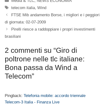
Media & TLC
,
NEWS ECONOMIA
Tag
telecom italia
,
Wind
FTSE Mib andamento Borse, i migliori e i peggiori
di giornata: 02-07-2009
Pirelli riesce a raddoppiare i propri investimenti
brasiliani
2 commenti su “Giro di
poltrone nelle tlc italiane:
Bona passa da Wind a
Telecom”
Pingback:
Telefonia mobile: accordo triennale
Telecom-3 Italia - Finanza Live