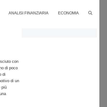
ANALISI FINANZIARIA
ECONOMIA
osciuto con
ono di poco
o di
motivo di un
 più
 una