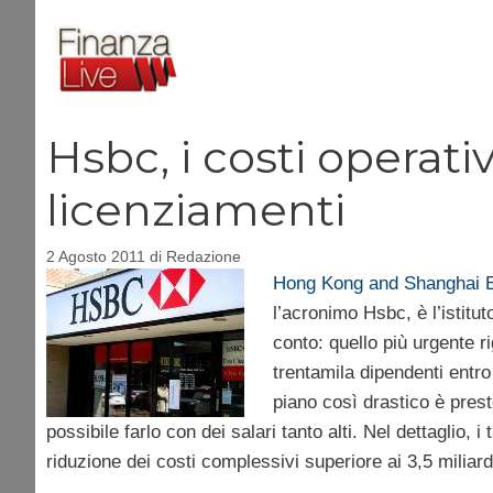
Vai
al
contenuto
Hsbc, i costi operat
licenziamenti
2 Agosto 2011
di
Redazione
Hong Kong and Shanghai B
l’acronimo Hsbc, è l’istitu
conto: quello più urgente r
trentamila dipendenti entro 
piano così drastico è presto
possibile farlo con dei salari tanto alti. Nel dettaglio, i
riduzione dei costi complessivi superiore ai 3,5 miliardi