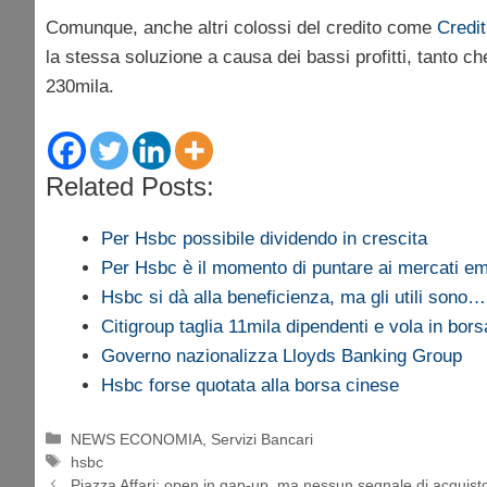
Comunque, anche altri colossi del credito come
Credi
la stessa soluzione a causa dei bassi profitti, tanto ch
230mila.
Related Posts:
Per Hsbc possibile dividendo in crescita
Per Hsbc è il momento di puntare ai mercati em
Hsbc si dà alla beneficienza, ma gli utili sono…
Citigroup taglia 11mila dipendenti e vola in bors
Governo nazionalizza Lloyds Banking Group
Hsbc forse quotata alla borsa cinese
Categorie
NEWS ECONOMIA
,
Servizi Bancari
Tag
hsbc
Piazza Affari: open in gap-up, ma nessun segnale di acquist