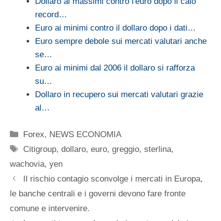
Dollaro ai massimi contro l'euro dopo il calo
record…
Euro ai minimi contro il dollaro dopo i dati…
Euro sempre debole sui mercati valutari anche
se…
Euro ai minimi dal 2006 il dollaro si rafforza
su…
Dollaro in recupero sui mercati valutari grazie
al…
Categorie
Forex
,
NEWS ECONOMIA
Tag
Citigroup
,
dollaro
,
euro
,
greggio
,
sterlina
,
wachovia
,
yen
Il rischio contagio sconvolge i mercati in Europa,
le banche centrali e i governi devono fare fronte
comune e intervenire.