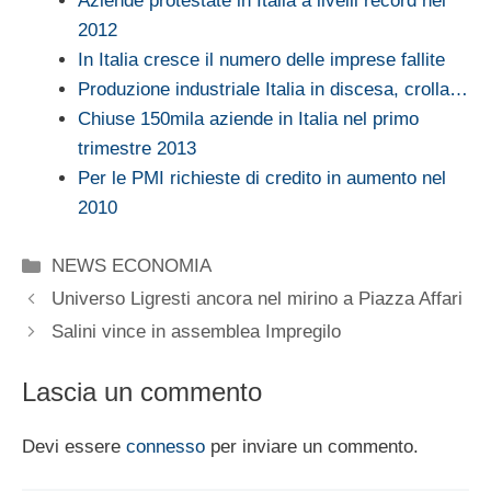
Aziende protestate in Italia a livelli record nel
2012
In Italia cresce il numero delle imprese fallite
Produzione industriale Italia in discesa, crolla…
Chiuse 150mila aziende in Italia nel primo
trimestre 2013
Per le PMI richieste di credito in aumento nel
2010
Categorie
NEWS ECONOMIA
Universo Ligresti ancora nel mirino a Piazza Affari
Salini vince in assemblea Impregilo
Lascia un commento
Devi essere
connesso
per inviare un commento.