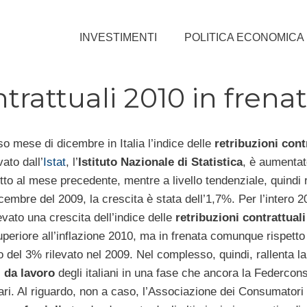
INVESTIMENTI
POLITICA ECONOMICA
ntrattuali 2010 in frena
o mese di dicembre in Italia l’indice delle
retribuzioni cont
vato dall’
Istat
, l’
Istituto
Nazionale di Statistica
, è aumentat
to al mese precedente, mentre a livello tendenziale, quindi r
embre del 2009, la crescita è stata dell’1,7%. Per l’intero 20
evato una crescita dell’indice delle
retribuzioni contrattuali
uperiore all’inflazione 2010, ma in frenata comunque rispetto
o del 3% rilevato nel 2009. Nel complesso, quindi, rallenta la
i
da lavoro
degli italiani in una fase che ancora la Federcon
ari. Al riguardo, non a caso, l’Associazione dei Consumatori