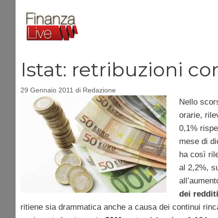
Vai
al
contenuto
Istat: retribuzioni co
29 Gennaio 2011
di
Redazione
Nello scors
orarie, rile
0,1% rispet
mese di dic
ha così ril
al 2,2%, s
all’aument
dei reddit
ritiene sia drammatica anche a causa dei continui rinc