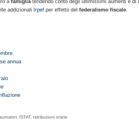
ro a
famiglia
tendendo conto degli ultimissimi aumenti e di 
lle addizionali
Irpef
per effetto del
federalismo fiscale
.
tembre
base annua
raio
le
inflazione
sumatori
,
ISTAT
,
retribuzioni orarie