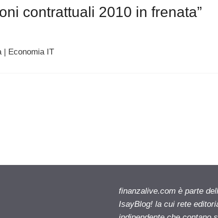
oni contrattuali 2010 in frenata”
ta | Economia IT
finanzalive.com è parte d
IsayBlog! la cui rete editor
indipendente che contano su