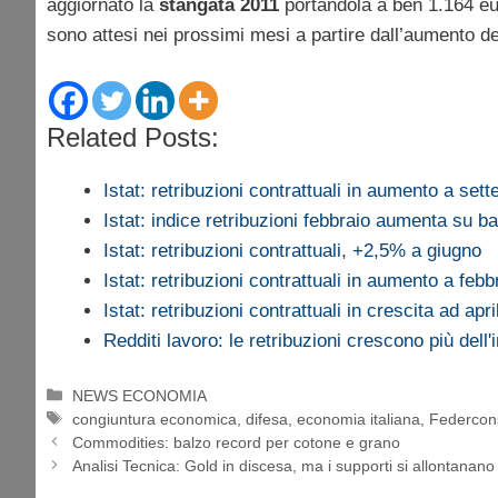
aggiornato la
stangata 2011
portandola a ben 1.164 eu
sono attesi nei prossimi mesi a partire dall’aumento de
Related Posts:
Istat: retribuzioni contrattuali in aumento a set
Istat: indice retribuzioni febbraio aumenta su 
Istat: retribuzioni contrattuali, +2,5% a giugno
Istat: retribuzioni contrattuali in aumento a febb
Istat: retribuzioni contrattuali in crescita ad apri
Redditi lavoro: le retribuzioni crescono più dell'
Categorie
NEWS ECONOMIA
Tag
congiuntura economica
,
difesa
,
economia italiana
,
Federcon
Commodities: balzo record per cotone e grano
Analisi Tecnica: Gold in discesa, ma i supporti si allontanano