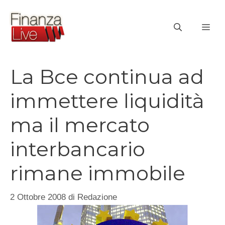
Vai
al
ME
contenuto
La Bce continua ad
immettere liquidità
ma il mercato
interbancario
rimane immobile
2 Ottobre 2008
di
Redazione