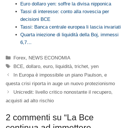
Euro dollaro yen: soffre la divisa nipponica
Tassi di interesse: conto alla rovescia per
decisioni BCE
Tassi: Banca centrale europea li lascia invariati
Quarta iniezione di liquidità della Boj, immessi
6,7…
Categorie
Forex
,
NEWS ECONOMIA
Tag
BCE
,
dollaro
,
euro
,
liquidità
,
trichet
,
yen
In Europa è impossibile un piano Paulson, e
questa crisi riporta in auge un nuovo protezionismo
Unicredit: livello critico nonostante il recupero,
acquisti ad alto rischio
2 commenti su “La Bce
continua ad immettere