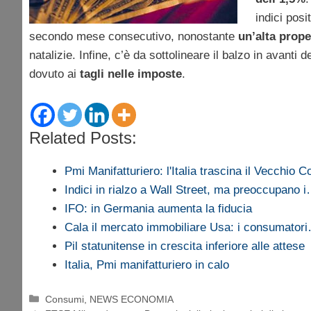
indici posi
secondo mese consecutivo, nonostante
un’alta prop
natalizie. Infine, c’è da sottolineare il balzo in avanti d
dovuto ai
tagli nelle imposte
.
Related Posts:
Pmi Manifatturiero: l'Italia trascina il Vecchio C
Indici in rialzo a Wall Street, ma preoccupano 
IFO: in Germania aumenta la fiducia
Cala il mercato immobiliare Usa: i consumator
Pil statunitense in crescita inferiore alle attese
Italia, Pmi manifatturiero in calo
Categorie
Consumi
,
NEWS ECONOMIA