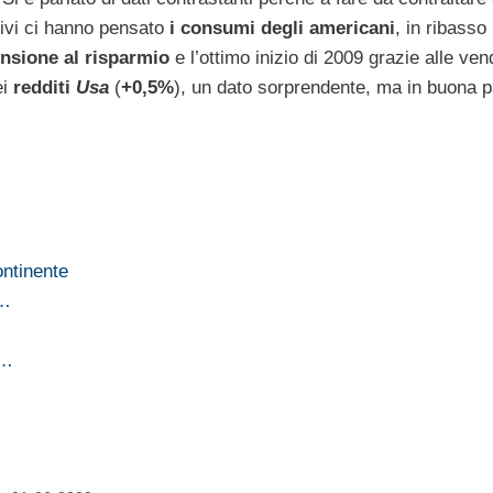
tivi ci hanno pensato
i consumi degli americani
, in ribasso 
ensione al risparmio
e l’ottimo inizio di 2009 grazie alle ven
ei
redditi
Usa
(
+0,5%
), un dato sorprendente, ma in buona p
ontinente
i…
i…