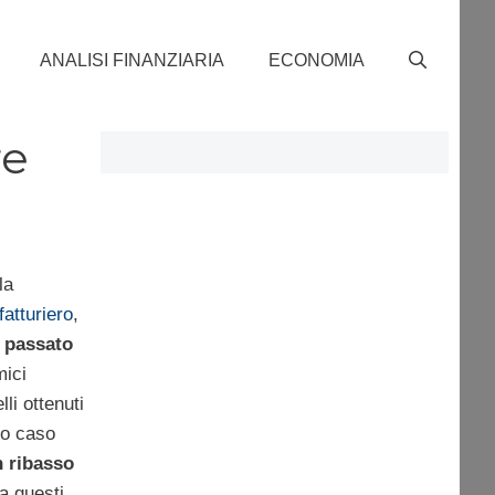
ANALISI FINANZIARIA
ECONOMIA
re
la
atturiero
,
 passato
mici
li ottenuti
to caso
 ribasso
 a questi