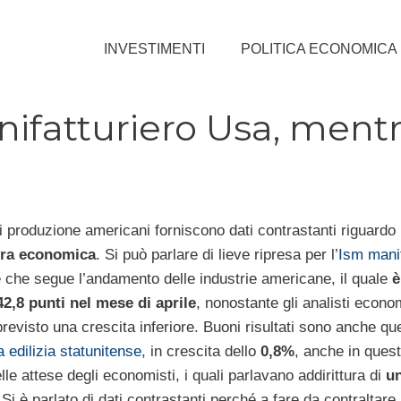
INVESTIMENTI
POLITICA ECONOMICA
nifatturiero Usa, ment
di produzione americani forniscono dati contrastanti riguardo 
ra economica
. Si può parlare di lieve ripresa per l’
Ism manif
re che segue l’andamento delle industrie americane, il quale
è
42,8 punti nel mese di aprile
, nonostante gli analisti econo
evisto una crescita inferiore. Buoni risultati sono anche quel
 edilizia statunitense
, in crescita dello
0,8%
, anche in ques
lle attese degli economisti, i quali parlavano addirittura di
un
 Si è parlato di dati contrastanti perché a fare da contraltare