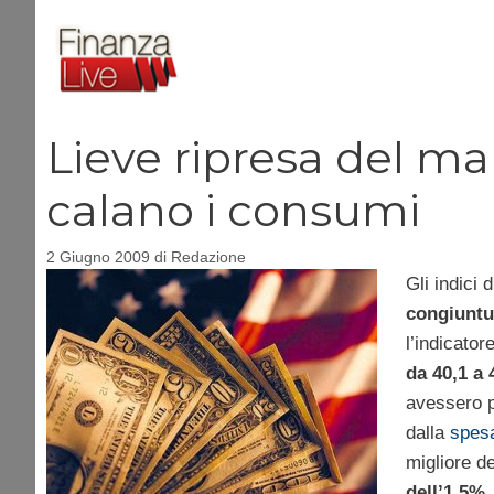
Vai
al
contenuto
Lieve ripresa del ma
calano i consumi
2 Giugno 2009
di
Redazione
Gli indici 
congiuntu
l’indicato
da 40,1 a 
avessero pr
dalla
spesa
migliore de
dell’1,5%
.