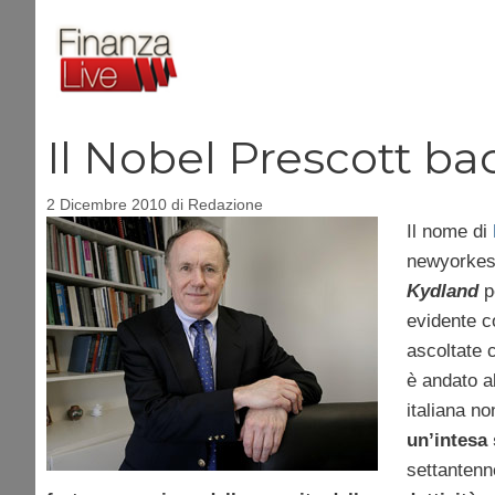
Vai
al
contenuto
Il Nobel Prescott ba
2 Dicembre 2010
di
Redazione
Il nome di
newyorkese
Kydland
pe
evidente c
ascoltate c
è andato a
italiana n
un’intesa 
settantenn