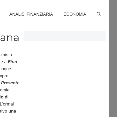
ANALISI FINANZIARIA
ECONOMIA
iana
nomista
me a
Finn
dunque
empre
o
Prescott
onomia
lo di
 L’ormai
tivo
una