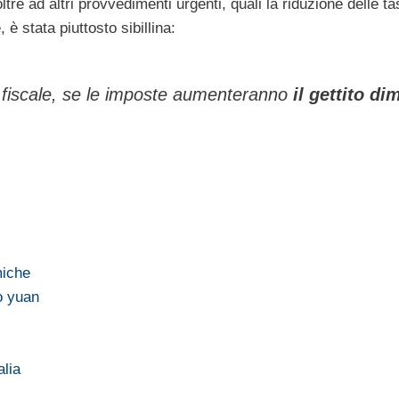
oltre ad altri provvedimenti urgenti, quali la riduzione delle t
e, è stata piuttosto sibillina:
 fiscale, se le imposte aumenteranno
il gettito di
miche
o yuan
…
alia