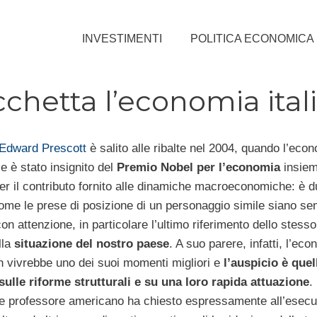
INVESTIMENTI
POLITICA ECONOMICA
cchetta l’economia ital
Edward Prescott
è salito alle ribalte nel 2004, quando l’eco
 è stato insignito del
Premio Nobel per l’economia
insie
r il contributo fornito alle dinamiche macroeconomiche: è 
ome le prese di posizione di un personaggio simile siano s
on attenzione, in particolare l’ultimo riferimento dello stess
lla
situazione del nostro paese
. A suo parere, infatti, l’ec
on vivrebbe uno dei suoi momenti migliori e
l’auspicio è quel
sulle riforme strutturali e su una loro rapida attuazione
.
e professore americano ha chiesto espressamente all’esecu