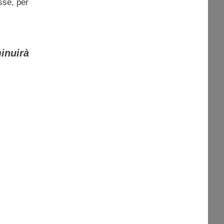
asse, per
minuirà