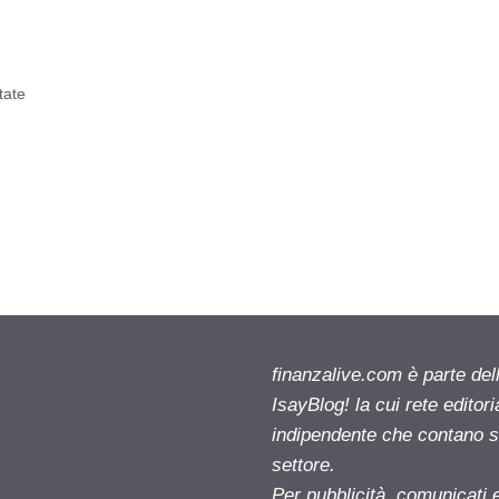
tate
finanzalive.com è parte d
IsayBlog! la cui rete editor
indipendente che contano su
settore.
Per pubblicità, comunicati 