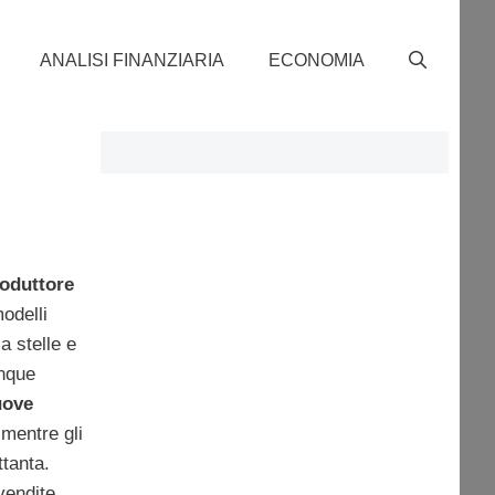
ANALISI FINANZIARIA
ECONOMIA
roduttore
modelli
a stelle e
unque
uove
mentre gli
ttanta.
vendite