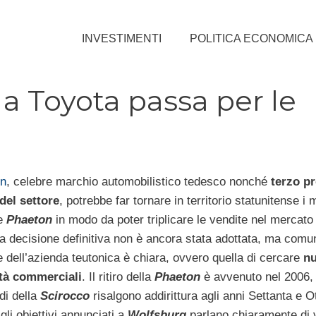
INVESTIMENTI
POLITICA ECONOMICA
 a Toyota passa per le
n
, celebre marchio automobilistico tedesco nonché
terzo p
del settore
, potrebbe far tornare in territorio statunitense i 
e
Phaeton
in modo da poter triplicare le vendite nel mercato 
na decisione definitiva non è ancora stata adottata, ma com
e dell’azienda teutonica è chiara, ovvero quella di cercare
n
tà commerciali
. Il ritiro della
Phaeton
è avvenuto nel 2006, 
rdi della
Scirocco
risalgono addirittura agli anni Settanta e O
gli obiettivi annunciati a
Wolfsburg
parlano chiaramente di 