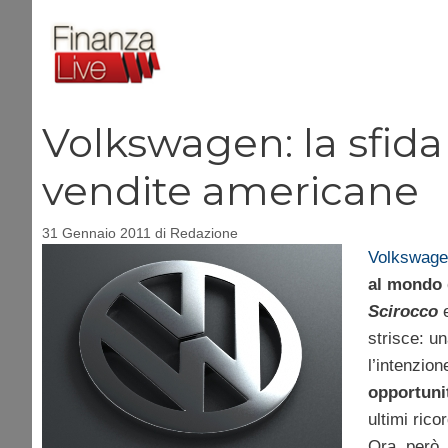
Vai
al
contenuto
Volkswagen: la sfida
vendite americane
31 Gennaio 2011
di
Redazione
Volkswage
al mondo 
Scirocco
strisce: u
l’intenzion
opportuni
ultimi rico
Ora, però, 