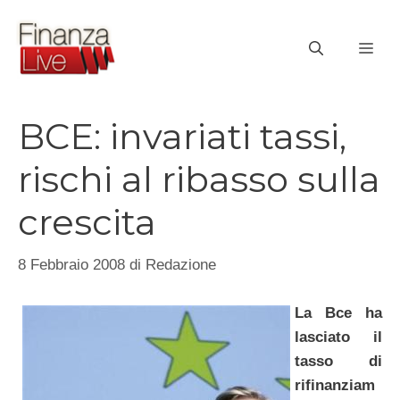
Vai
al
ME
contenuto
BCE: invariati tassi,
rischi al ribasso sulla
crescita
8 Febbraio 2008
di
Redazione
La Bce ha
lasciato il
tasso di
rifinanziam