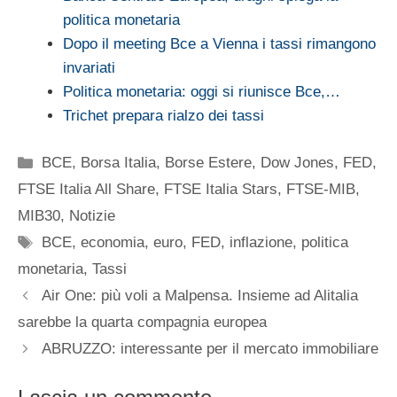
politica monetaria
Dopo il meeting Bce a Vienna i tassi rimangono
invariati
Politica monetaria: oggi si riunisce Bce,…
Trichet prepara rialzo dei tassi
Categorie
BCE
,
Borsa Italia
,
Borse Estere
,
Dow Jones
,
FED
,
FTSE Italia All Share
,
FTSE Italia Stars
,
FTSE-MIB
,
MIB30
,
Notizie
Tag
BCE
,
economia
,
euro
,
FED
,
inflazione
,
politica
monetaria
,
Tassi
Air One: più voli a Malpensa. Insieme ad Alitalia
sarebbe la quarta compagnia europea
ABRUZZO: interessante per il mercato immobiliare