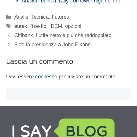
Analisi Tecnica: rally con lower high sul Fib
Categorie
Analisi Tecnica
,
Futures
Tag
eurex
,
ftse-fib
,
IDEM
,
opzioni
Citibank, l’utile netto è più che raddoppiato
Fiat: la presidenza a John Elkann
Lascia un commento
Devi essere
connesso
per inviare un commento.