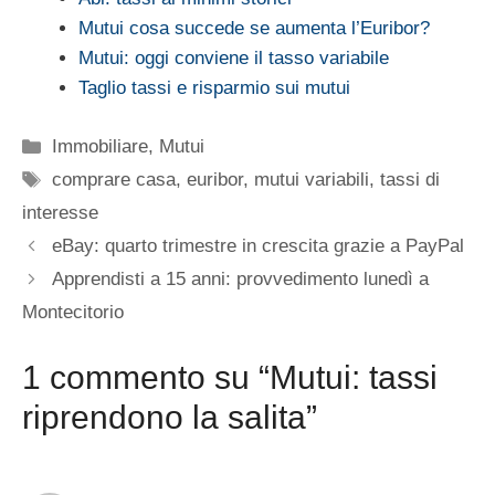
Mutui cosa succede se aumenta l’Euribor?
Mutui: oggi conviene il tasso variabile
Taglio tassi e risparmio sui mutui
Categorie
Immobiliare
,
Mutui
Tag
comprare casa
,
euribor
,
mutui variabili
,
tassi di
interesse
eBay: quarto trimestre in crescita grazie a PayPal
Apprendisti a 15 anni: provvedimento lunedì a
Montecitorio
1 commento su “Mutui: tassi
riprendono la salita”