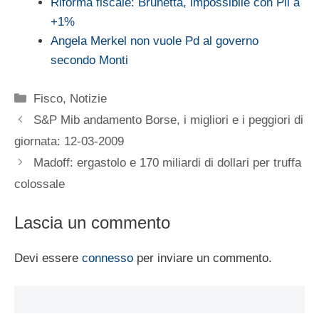
Riforma fiscale: Brunetta, impossibile con Pil a
+1%
Angela Merkel non vuole Pd al governo
secondo Monti
Categorie
Fisco
,
Notizie
S&P Mib andamento Borse, i migliori e i peggiori di
giornata: 12-03-2009
Madoff: ergastolo e 170 miliardi di dollari per truffa
colossale
Lascia un commento
Devi essere
connesso
per inviare un commento.