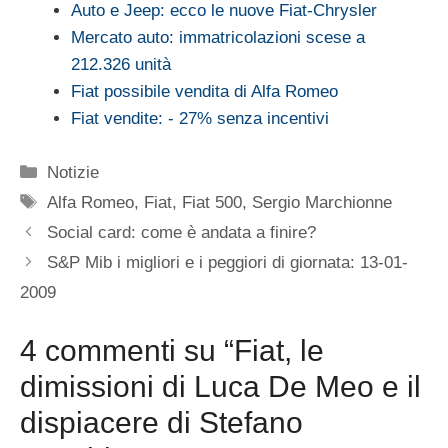
Auto e Jeep: ecco le nuove Fiat-Chrysler
Mercato auto: immatricolazioni scese a
212.326 unità
Fiat possibile vendita di Alfa Romeo
Fiat vendite: - 27% senza incentivi
Categorie
Notizie
Tag
Alfa Romeo
,
Fiat
,
Fiat 500
,
Sergio Marchionne
Social card: come è andata a finire?
S&P Mib i migliori e i peggiori di giornata: 13-01-
2009
4 commenti su “Fiat, le
dimissioni di Luca De Meo e il
dispiacere di Stefano