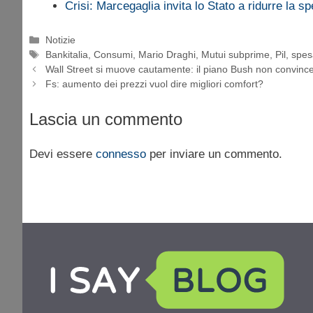
Crisi: Marcegaglia invita lo Stato a ridurre la s
Categorie
Notizie
Tag
Bankitalia
,
Consumi
,
Mario Draghi
,
Mutui subprime
,
Pil
,
spes
Wall Street si muove cautamente: il piano Bush non convinc
Fs: aumento dei prezzi vuol dire migliori comfort?
Lascia un commento
Devi essere
connesso
per inviare un commento.