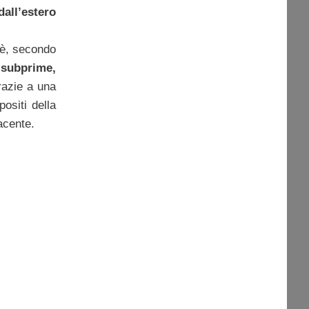
all’estero
o è, secondo
i subprime,
razie a una
positi della
acente.