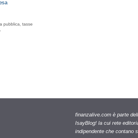
pesa
a pubblica
,
tasse
e
finanzalive.com è parte d
IsayBlog! la cui rete editor
indipendente che contano su