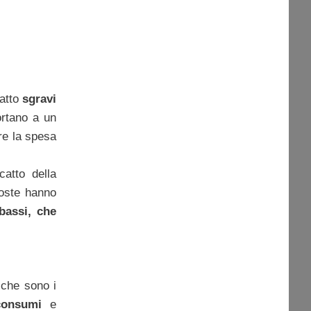
 atto
sgravi
ortano a un
re la spesa
catto della
poste hanno
 bassi, che
 che sono i
consumi
e