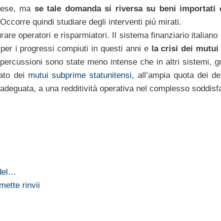
Paese, ma
se tale domanda si riversa su beni importati d
 Occorre quindi studiare degli interventi più mirati.
are operatori e risparmiatori. Il sistema finanziario italian
, per i progressi compiuti in questi anni e
la crisi dei mutu
ipercussioni sono state meno intense che in altri sistemi, g
cato dei
mutui subprime statunitensi
, all’ampia quota dei de
ne adeguata, a una redditività operativa nel complesso soddisf
 del…
ette rinvii
…