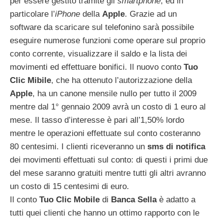
per essere gestito tramite gli
smartphone
, ed in
particolare l’
iPhone
della
Apple
. Grazie ad un
software da scaricare sul telefonino sarà possibile
eseguire numerose funzioni come operare sul proprio
conto corrente, visualizzare il saldo e la lista dei
movimenti ed effettuare bonifici. Il nuovo conto
Tuo
Clic Mibile
, che ha ottenuto l’autorizzazione della
Apple
, ha un canone mensile nullo per tutto il 2009
mentre dal 1° gennaio 2009 avrà un costo di 1 euro al
mese. Il tasso d’interesse è pari all’1,50% lordo
mentre le operazioni effettuate sul conto costeranno
80 centesimi. I clienti riceveranno un
sms di notifica
dei movimenti effettuati sul conto: di questi i primi due
del mese saranno gratuiti mentre tutti gli altri avranno
un costo di 15 centesimi di euro.
Il conto
Tuo Clic Mobile
di
Banca Sella
è adatto a
tutti quei clienti che hanno un ottimo rapporto con le