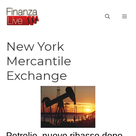
Vai
al
ME
contenuto
New York
Mercantile
Exchange
Petrolio, nuovo ribasso dopo