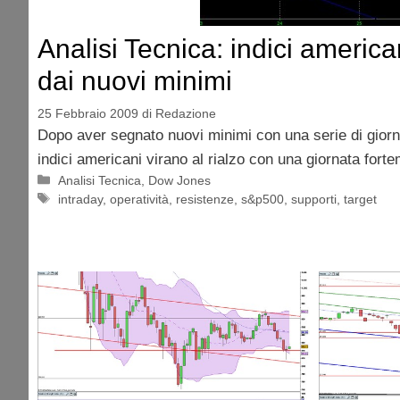
Analisi Tecnica: indici americ
dai nuovi minimi
25 Febbraio 2009
di
Redazione
Dopo aver segnato nuovi minimi con una serie di giorna
indici americani virano al rialzo con una giornata fort
Categorie
Analisi Tecnica
,
Dow Jones
Tag
intraday
,
operatività
,
resistenze
,
s&p500
,
supporti
,
target