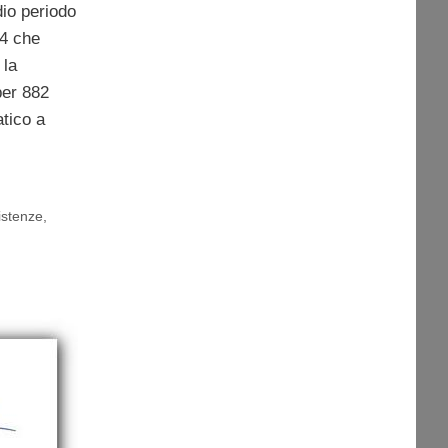
dio periodo
64 che
 la
per 882
atico a
istenze
,