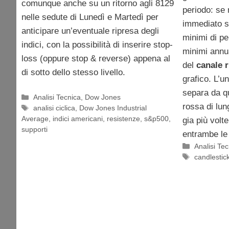
comunque anche su un ritorno agli 8129
periodo: se 
nelle sedute di Lunedì e Martedì per
immediato sa
anticipare un’eventuale ripresa degli
minimi di pe
indici, con la possibilità di inserire stop-
minimi annua
loss (oppure stop & reverse) appena al
del
canale r
di sotto dello stesso livello.
grafico. L’u
separa da qu
Categorie
Analisi Tecnica
,
Dow Jones
rossa di lun
Tag
analisi ciclica
,
Dow Jones Industrial
Average
,
indici americani
,
resistenze
,
s&p500
,
gia più volt
supporti
entrambe le 
Categorie
Analisi Te
Tag
candlestic