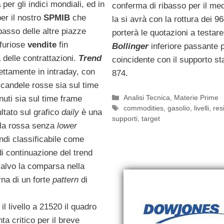
a
per gli indici mondiali, ed in
conferma di ribasso per il me
per il nostro
SPMIB
che
la si avrà con la rottura dei 9
ibasso delle altre piazze
porterà le quotazioni a testare
furiose
vendite
fin
Bollinger
inferiore passante 
a delle contrattazioni.
Trend
coincidente con il supporto st
fettamente in intraday, con
874.
 candele rosse sia sul time
Categorie
Analisi Tecnica
,
Materie Prime
uti sia sul time frame
Tag
commodities
,
gasolio
,
livelli
,
res
sultato sul grafico
daily
è una
supporti
,
target
la rossa senza
lower
indi classificabile come
i continuazione del trend
salvo la comparsa nella
rna di un forte
pattern
di
il livello a 21520 il quadro
ta critico per il breve