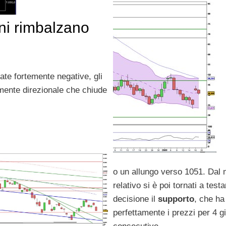
ani rimbalzano
te fortemente negative, gli
emente direzionale che chiude
o un allungo verso 1051. Dal
relativo si è poi tornati a test
decisione il
supporto
, che ha
perfettamente i prezzi per 4 g