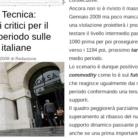
consecutive.
Ancora non si è rivisto il mas
 Tecnica:
Gennaio 2009 ma poco manca
critici per il
una violazione proietterà i pre
testare il livello intermedio p
periodo sulle
1090 prima per poi proseguire
italiane
verso i 1194 poi, prossimo
ta
medio periodo.
 2008
di
Redazione
Lo scenario è dunque positivo
commodity
come lo è sul
fut
che reagisce ugualmente dai 
periodo confermando una tenu
supporti.
Il quadro peggiorerà parzialme
superamento al ribasso del n
supporto dinamico passante p
anche se una prima important