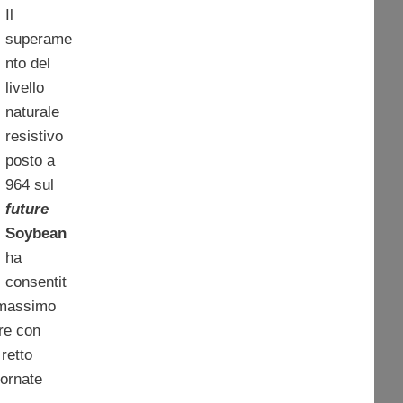
Il
superame
nto del
livello
naturale
resistivo
posto a
964 sul
future
Soybean
ha
consentit
 massimo
are con
 retto
iornate