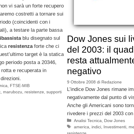
non vi sarà un forte recupero
remo costretti a tornare sui
riodo (coincidenti con i
li), a testare la parte bassa
Dow Jones sui liv
ibassista
blu disegnato sul
nica
resistenza
forte che ci
del 2003: il quad
est’ultimo target è la statica
resta attualment
go periodo posta a 20346,
negativo
e rotta e recuperata in
direzioni.
9 Ottobre 2008
di
Redazione
cnica
,
FTSE-MIB
L’indice Dow Jones rimane im
k
,
marubozu
,
resistenze
,
supporti
negativamente dal punto di vis
Anche gli Americani sono torn
rivedere i prezzi del 2003 con 
Categorie
Analisi Tecnica
,
Dow Jones
Tag
america
,
indici
,
Investimenti
,
me
resistenze