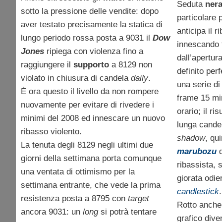
Seduta
ner
sotto la pressione delle vendite: dopo
particolare 
aver testato precisamente la statica di
anticipa il r
lungo periodo rossa posta a 9031 il
Dow
innescando 
Jones
ripiega con violenza fino a
dall’apertur
raggiungere il
supporto
a 8129 non
definito per
violato in chiusura di candela
daily
.
una serie di
È ora questo il livello da non rompere
frame 15 min
nuovamente per evitare di rivedere i
orario; il ri
minimi del 2008 ed innescare un nuovo
lunga cande
ribasso violento.
shadow
, qu
La tenuta degli 8129 negli ultimi due
marubozu
d
giorni della settimana porta comunque
ribassista, 
una ventata di ottimismo per la
giorata odie
settimana entrante, che vede la prima
candlestick
.
resistenza posta a 8795 con
target
Rotto anche 
ancora 9031: un
long
si potrà tentare
grafico diven