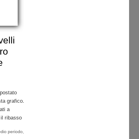
elli
ro
e
postato
ta grafico.
ati a
il ribasso
dio periodo
,