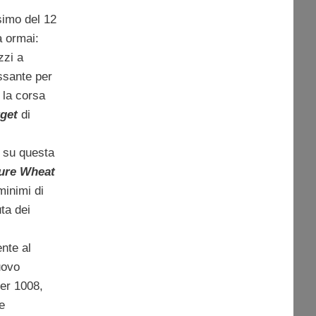
simo del 12
 ormai:
zzi a
assante per
 la corsa
rget
di
 su questa
ure
Wheat
minimi di
ta dei
nte al
uovo
er 1008,
e