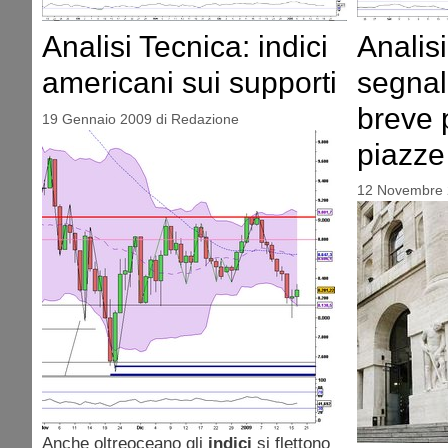
Analisi
Analisi Tecnica: indici
segnali 
americani sui supporti
breve 
19 Gennaio 2009
di
Redazione
piazze 
12 Novembre
Anche oltreoceano gli
indici
si flettono