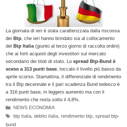
La giornata di ieri è stata caratterizzata dalla riscossa
dei
Btp
, che ieri hanno brindato sia al collocamento
del
Btp Italia
(giunto al terzo giorno di raccolta ordini)
che ai forti acquisti degli investitori sul mercato
secondario dei titoli di stato. Lo
spread Btp-Bund è
sceso a 313 punti base
, toccato il livello più basso da
aprile scorso. Stamattina, il differenziale di rendimento
tra il Btp decennale e il pari scadenza Bund tedesco è
a 316 punti base, in leggero aumento ma con il
rendimento che resta sotto il 4,8%.
Categorie
NEWS ECONOMIA
Tag
btp italia
,
debito italia
,
rendimento btp
,
spread btp-
bund