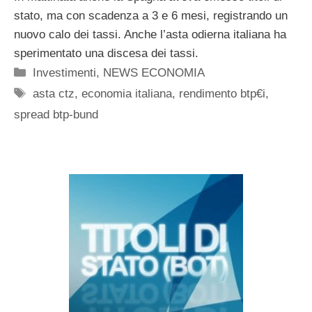
stato, ma con scadenza a 3 e 6 mesi, registrando un
nuovo calo dei tassi. Anche l’asta odierna italiana ha
sperimentato una discesa dei tassi.
Categorie
Investimenti
,
NEWS ECONOMIA
Tag
asta ctz
,
economia italiana
,
rendimento btp€i
,
spread btp-bund