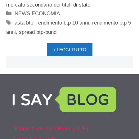
mercato secondario dei titoli di stato.
Categorie
NEWS ECONOMIA
Tag
asta btp
,
rendimento btp 10 anni
,
rendimento btp 5
anni
,
spread btp-bund
+ LEGGI TUTTO
Dichiarazione sulla Privacy (UE)