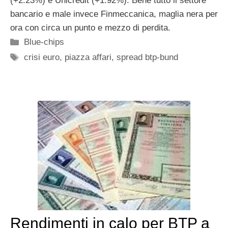
(+2.23%) e Unicredit (+1.92%). Bene tutto il settore
bancario e male invece Finmeccanica, maglia nera per
ora con circa un punto e mezzo di perdita.
Categorie
Blue-chips
Tag
crisi euro
,
piazza affari
,
spread btp-bund
Rendimenti in calo per BTP a