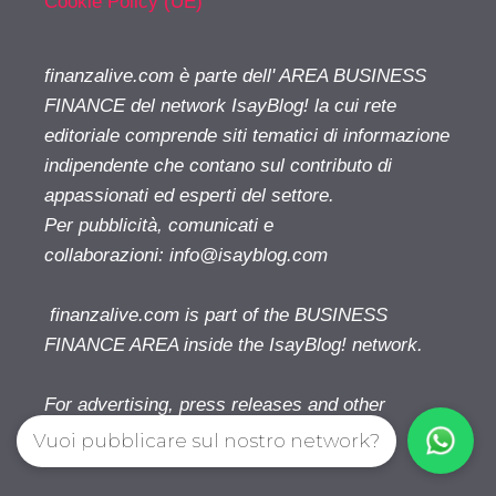
Cookie Policy (UE)
finanzalive.com è parte dell' AREA BUSINESS
FINANCE del network IsayBlog! la cui rete
editoriale comprende siti tematici di informazione
indipendente che contano sul contributo di
appassionati ed esperti del settore.
Per pubblicità, comunicati e
collaborazioni:
info@isayblog.com
finanzalive.com is part of the BUSINESS
FINANCE AREA inside the IsayBlog! network.
For advertising, press releases and other
opportunities:
info@isayblog.com
Vuoi pubblicare sul nostro network?