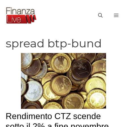
Vai
al
ME
contenuto
spread btp-bund
Rendimento CTZ scende
sotto il 2% a fine novembre