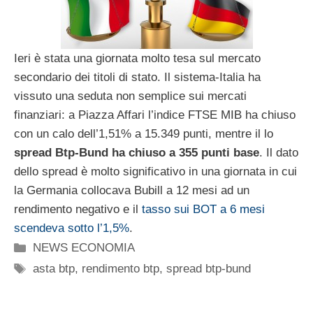
Ieri è stata una giornata molto tesa sul mercato
secondario dei titoli di stato. Il sistema-Italia ha
vissuto una seduta non semplice sui mercati
finanziari: a Piazza Affari l’indice FTSE MIB ha chiuso
con un calo dell’1,51% a 15.349 punti, mentre il lo
spread Btp-Bund ha chiuso a 355 punti base
. Il dato
dello spread è molto significativo in una giornata in cui
la Germania collocava Bubill a 12 mesi ad un
rendimento negativo e il
tasso sui BOT a 6 mesi
scendeva sotto l’1,5%
.
Categorie
NEWS ECONOMIA
Tag
asta btp
,
rendimento btp
,
spread btp-bund