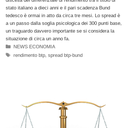
discesa del differenziale di rendimento tra il titolo di
stato italiano a dieci anni e il pari scadenza Bund
tedesco è ormai in atto da circa tre mesi. Lo spread è
a un passo dalla soglia psicologica dei 300 punti base,
un traguardo davvero importante se si considera la
situazione di circa un anno fa.
Categorie
NEWS ECONOMIA
Tag
rendimento btp
,
spread btp-bund