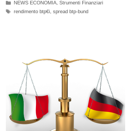
Categorie
NEWS ECONOMIA
,
Strumenti Finanziari
Tag
rendimento btp€i
,
spread btp-bund