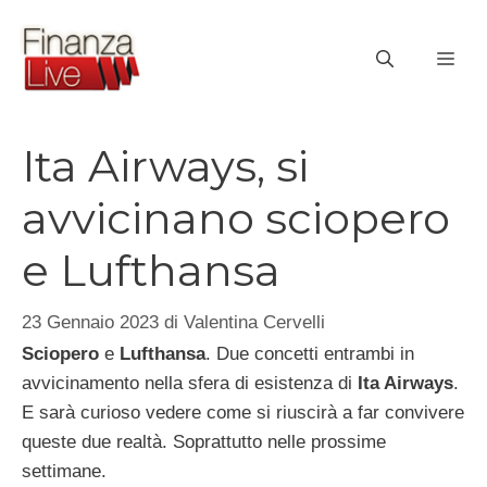
Vai
al
ME
contenuto
Ita Airways, si
avvicinano sciopero
e Lufthansa
23 Gennaio 2023
di
Valentina Cervelli
Sciopero
e
Lufthansa
. Due concetti entrambi in
avvicinamento nella sfera di esistenza di
Ita Airways
.
E sarà curioso vedere come si riuscirà a far convivere
queste due realtà. Soprattutto nelle prossime
settimane.