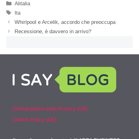
Categorie
Alitalia
Tag
Ita
Whirlpool e Arcelik, accordo che preoccupa
Recessione, è davvero in arrivo?
Dichiarazione sulla Privacy (UE)
Cookie Policy (UE)