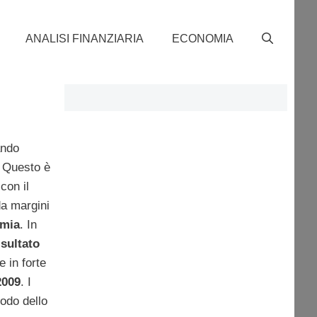
ANALISI FINANZIARIA
ECONOMIA
ando
. Questo è
con il
da margini
omia
. In
isultato
 in forte
2009
. I
iodo dello