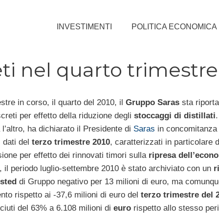
INVESTIMENTI
POLITICA ECONOMICA
eti nel quarto trimestre
estre in corso, il quarto del 2010, il
Gruppo Saras
sta riport
creti per effetto della riduzione degli
stoccaggi di distillati
 l’altro, ha dichiarato il Presidente di
Saras
in concomitanza 
i dati del
terzo trimestre 2010
, caratterizzati in particolare 
ione per effetto dei rinnovati timori sulla
ripresa dell’econ
, il periodo luglio-settembre 2010 è stato archiviato con un
r
usted
di Gruppo negativo per 13 milioni di euro, ma comunque
to rispetto ai -37,6 milioni di euro del
terzo trimestre del 
iuti del 63% a 6.108 milioni di
euro
rispetto allo stesso per