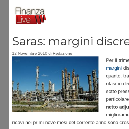
Vai
al
contenuto
Saras: margini discr
12 Novembre 2010
di
Redazione
Per il trim
margini
dis
quanto, tra
rilascio de
sotto press
particolare
netto adj
miglioramen
ricavi nei primi nove mesi del corrente anno sono cresc