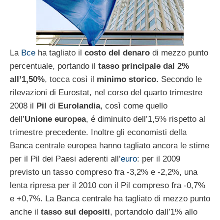
La
Bce
ha tagliato il
costo del denaro
di mezzo punto
percentuale, portando il
tasso principale dal 2%
all’1,50%
, tocca così il
minimo storico
. Secondo le
rilevazioni di Eurostat, nel corso del quarto trimestre
2008 il
Pil
di
Eurolandia
, così come quello
dell’
Unione europea
, é diminuito dell’1,5% rispetto al
trimestre precedente. Inoltre gli economisti della
Banca centrale europea hanno tagliato ancora le stime
per il Pil dei Paesi aderenti all’
euro
: per il 2009
previsto un tasso compreso fra -3,2% e -2,2%, una
lenta ripresa per il 2010 con il Pil compreso fra -0,7%
e +0,7%. La Banca centrale ha tagliato di mezzo punto
anche il
tasso sui depositi
, portandolo dall’1% allo