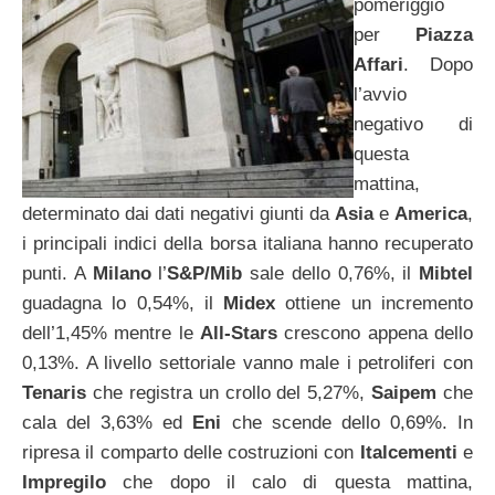
pomeriggio
per
Piazza
Affari
. Dopo
l’avvio
negativo di
questa
mattina,
determinato dai dati negativi giunti da
Asia
e
America
,
i principali indici della borsa italiana hanno recuperato
punti. A
Milano
l’
S&P/Mib
sale dello 0,76%, il
Mibtel
guadagna lo 0,54%, il
Midex
ottiene un incremento
dell’1,45% mentre le
All-Stars
crescono appena dello
0,13%. A livello settoriale vanno male i petroliferi con
Tenaris
che registra un crollo del 5,27%,
Saipem
che
cala del 3,63% ed
Eni
che scende dello 0,69%. In
ripresa il comparto delle costruzioni con
Italcementi
e
Impregilo
che dopo il calo di questa mattina,