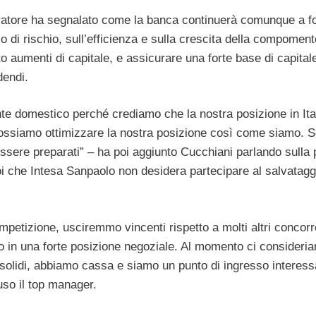
tratore ha segnalato come la banca continuerà comunque a fo
o di rischio, sull’efficienza e sulla crescita della compoment
dito aumenti di capitale, e assicurare una forte base di capital
dendi.
e domestico perché crediamo che la nostra posizione in Ital
ossiamo ottimizzare la nostra posizione così come siamo. S
sere preparati” – ha poi aggiunto Cucchiani parlando sulla p
oi che Intesa Sanpaolo non desidera partecipare al salvatagg
petizione, usciremmo vincenti rispetto a molti altri concorr
o in una forte posizione negoziale. Al momento ci consideri
solidi, abbiamo cassa e siamo un punto di ingresso interess
luso il top manager.