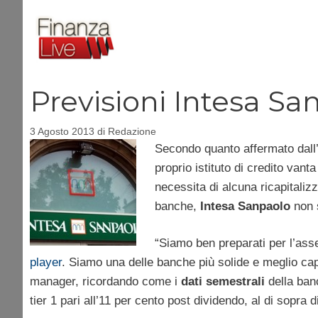
Vai
al
contenuto
Previsioni Intesa Sa
3 Agosto 2013
di
Redazione
Secondo quanto affermato dall
proprio istituto di credito van
necessita di alcuna ricapitaliz
banche,
Intesa Sanpaolo
non s
“Siamo ben preparati per l’asse
player
. Siamo una delle banche più solide e meglio capi
manager, ricordando come i
dati semestrali
della ban
tier 1 pari all’11 per cento post dividendo, al di sopra 