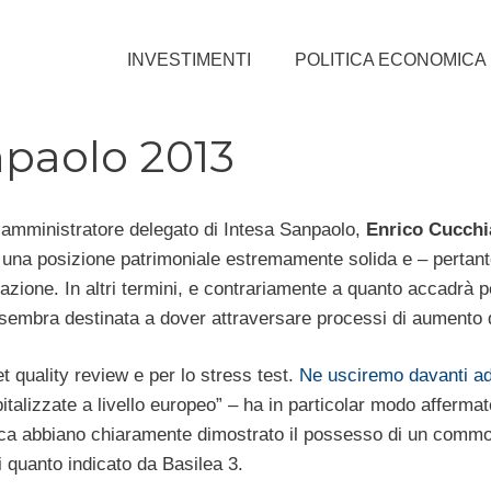
INVESTIMENTI
POLITICA ECONOMICA
npaolo 2013
’amministratore delegato di Intesa Sanpaolo,
Enrico Cucchi
ta una posizione patrimoniale estremamente solida e – pertan
zazione. In altri termini, e contrariamente a quanto accadrà pe
embra destinata a dover attraversare processi di aumento d
t quality review e per lo stress test.
Ne usciremo davanti ad 
talizzate a livello europeo” – ha in particolar modo affermato
ca abbiano chiaramente dimostrato il possesso di un commo
di quanto indicato da Basilea 3.