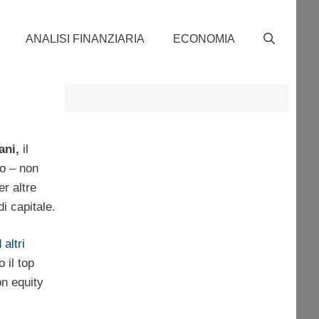
ANALISI FINANZIARIA
ECONOMIA
ani,
il
to – non
r altre
i capitale.
altri
 il top
n equity