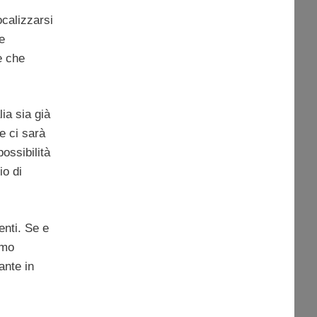
calizzarsi
e
e che
ia sia già
e ci sarà
ossibilità
io di
enti. Se e
amo
ante in