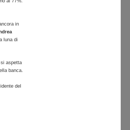
ino al 77%.
 ancora in
ndrea
a luna di
 si aspetta
della banca.
idente del