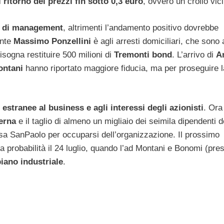
l ritorno dei prezzi fin sotto 0,3 euro
, ovvero un crollo vic
e di management
, altrimenti l’andamento positivo dovrebbe
ente
Massimo Ponzellini
è agli arresti domiciliari, che sono
isogna restituire 500 milioni di
Tremonti bond
. L’arrivo di
A
Montani
hanno riportato maggiore fiducia, ma per proseguire l
 estranee al business e agli interessi degli azionisti
. Ora
terna
e il taglio di almeno un migliaio dei seimila dipendenti 
esa SanPaolo per occuparsi dell’organizzazione. Il prossimo
probabilità il 24 luglio, quando l’ad Montani e Bonomi (pres
iano industriale
.