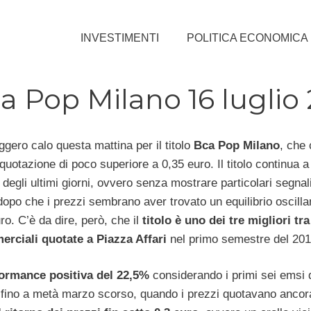
INVESTIMENTI
POLITICA ECONOMICA
a Pop Milano 16 luglio
ggero calo questa mattina per il titolo
Bca Pop Milano
, che 
uotazione di poco superiore a 0,35 euro. Il titolo continua a
a degli ultimi giorni, ovvero senza mostrare particolari segnali
 dopo che i prezzi sembrano aver trovato un equilibrio oscilla
ro. C’è da dire, però, che il
titolo è uno dei tre migliori tra
rciali quotate a Piazza Affari
nel primo semestre del 201
ormance positiva del 22,5%
considerando i primi sei emsi d
re fino a metà marzo scorso, quando i prezzi quotavano ancor