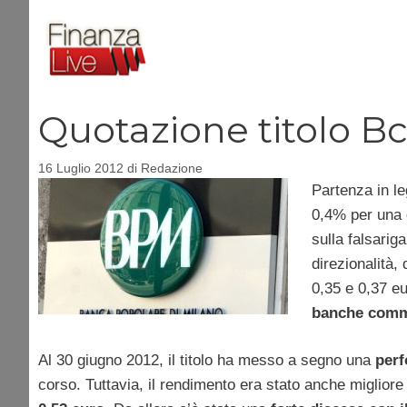
Vai
al
contenuto
Quotazione titolo Bc
16 Luglio 2012
di
Redazione
Partenza in le
0,4% per una q
sulla falsarig
direzionalità,
0,35 e 0,37 eu
banche comme
Al 30 giugno 2012, il titolo ha messo a segno una
perf
corso. Tuttavia, il rendimento era stato anche miglio