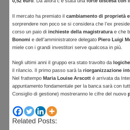
0,52 euro
. Da allora c’è stata una
forte discesa con i
Il mercato ha premiato il
cambiamento di proprietà 
sorprendere non poco se si considera che l’ex presid
corso un paio di
inchieste della magistratura
e che b
Bonomi
e dell’amministratore delegato
Piero Luigi 
miele con i grandi investitori serve qualcosa in più.
Negli ultimi anni il gruppo era stato travolto da
logiche
il rilancio. Il primo passo sarà la
riorganizzazione in
Nel frattempo
Maria Louise Arscott
è arrivata da Int
appuntamento fondamentale per la banca sarà con tutta 
Consiglio di gestione) mostreranno le cifre del nuovo
p
Related Posts: