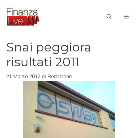
Vai
al
ME
contenuto
Snai peggiora
risultati 2011
21 Marzo 2012
di
Redazione