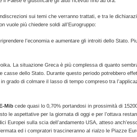
e il Paese e giustificare gli aiuti ricevuti fino ad ora.
discrezioni sui temi che verranno trattati, e tra le dichiarazi
on vuole più chiedere soldi all’Eurogruppo:
 riprendere l’economia e aumentare gli introiti dello Stato. P
roika. La situazione Greca è più complessa di quanto sembra
elle casse dello Stato. Durante questo periodo potrebbero eff
 in grado di colmare il lasso di tempo compreso tra l’applica
E-Mib
cede quasi lo 0,70% portandosi in prossimità di 15200
to le aspettative per la giornata di oggi e per l’ottava resta
ndici Europei sulla scia dell’andamento USA, atteso anch’esso
nfermata ed i compratori trascineranno al rialzo le Piazze Eur