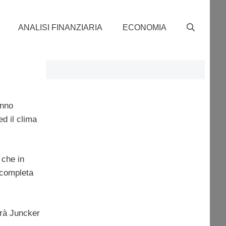
ANALISI FINANZIARIA
ECONOMIA
anno
ed il clima
 che in
 completa
erà Juncker