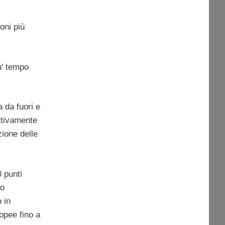
oni più
iu’ tempo
 da fuori e
ettivamente
zione delle
 punti
no
 in
opee fino a