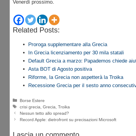
Venerdì prossimo.
Related Posts:
Proroga supplementare alla Grecia
In Grecia licenziamento per 30 mila statali
Default Grecia a marzo: Papademos chiede aiut
Asta BOT di Agosto positiva
Riforme, la Grecia non aspetterà la Troika
Recessione Grecia per il sesto anno consecuti
Categorie
Borse Estere
Tag
crisi grecia
,
Grecia
,
Troika
Nessun tetto allo spread?
Record Apple: dietrofront su precisazioni Microsoft
Lascia un commento