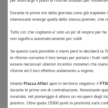
per illustrargli il piano di riforme studiato per risollevar
Durante le prime ore della giornata sono già trapelate in
interessanti emerge quella dello stesso premier, che n
Tutto cio’ che vogliamo e’ solo un po’ di respiro per far
non significa automaticamente piu’ soldi
Se questo sarà possibile o meno però lo deciderà la T
le riforme vorranno il loro tempo per portare i frutti n
essere necessari ulteriori incentivi monetari che siano
riforme ed il loro effettivo andamento a regime.
Intanto
Piazza Affari
apre in territorio negativo; il
FTS
durante le prime ore di contrattazione. Nonostante ques
invariate; nel pomeriggio è atteso un recupero degli i
positivo. Oltre quota 15300 punti la positività sarà co