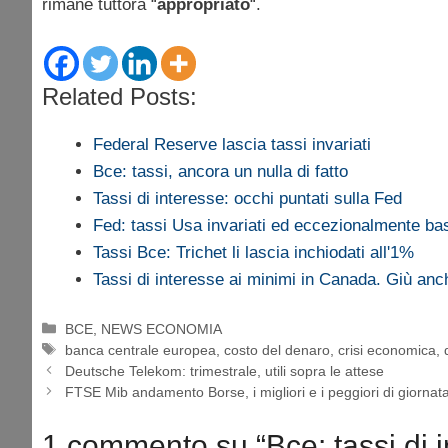
rimane tuttora “
appropriato
“.
Related Posts:
Federal Reserve lascia tassi invariati
Bce: tassi, ancora un nulla di fatto
Tassi di interesse: occhi puntati sulla Fed
Fed: tassi Usa invariati ed eccezionalmente ba
Tassi Bce: Trichet li lascia inchiodati all'1%
Tassi di interesse ai minimi in Canada. Giù anc
Categorie
BCE
,
NEWS ECONOMIA
Tag
banca centrale europea
,
costo del denaro
,
crisi economica
,
Deutsche Telekom: trimestrale, utili sopra le attese
FTSE Mib andamento Borse, i migliori e i peggiori di giorna
1 commento su “Bce: tassi di in