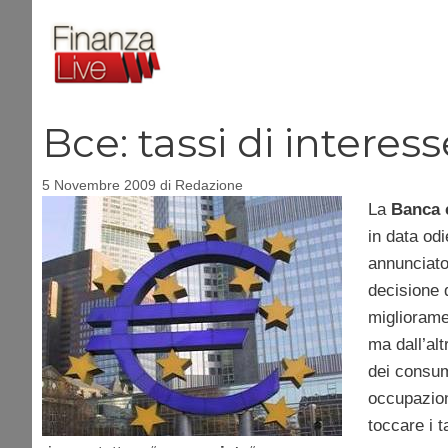
Vai
al
contenuto
Bce: tassi di interess
5 Novembre 2009
di
Redazione
La
Banca 
in data odi
annunciato
decisione 
migliorame
ma dall’alt
dei consumi
occupazion
toccare i 