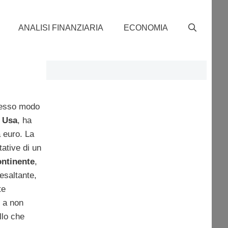
ANALISI FINANZIARIA
ECONOMIA
tesso modo
 Usa
, ha
a euro. La
tative di un
ntinente
,
 esaltante,
te
a non
llo che