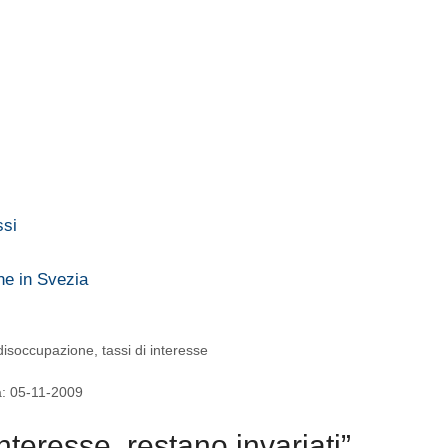
ssi
he in Svezia
disoccupazione
,
tassi di interesse
ta: 05-11-2009
teresse, restano invariati”