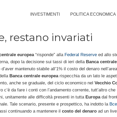
INVESTIMENTI
POLITICA ECONOMICA
e, restano invariati
centrale europea
“risponde” alla
Federal Reserve
ed allo s
erna, dopo la decisione sui tassi di ieri della
Banca centrale
 d’aver mantenuto stabile all’1% il costo del denaro nell’are
della
Banca centrale europea
rispecchia da un lato le aspet
nto, anche se graduale, del ciclo economico nel
Vecchio Co
ro c’è da fare i conti con l’andamento corrente, tutt’altro che
, unitamente alle difficoltà presenti in tutta
Europa
dal fron
ale. Tale scenario, presente e prospettico, ha indotto la
Bce
tassi continuando a mantenere il
costo del denaro
ad un live