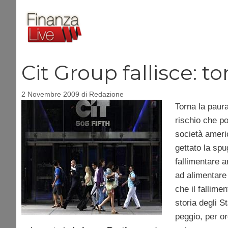
Vai
al
contenuto
Cit Group fallisce: to
2 Novembre 2009
di
Redazione
Torna la paura
rischio che p
società americ
gettato la spu
fallimentare a
ad alimentare 
che il fallime
storia degli St
peggio, per or