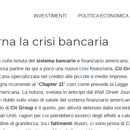
INVESTIMENTI
POLITICA ECONOMICA
rna la crisi bancaria
 sulla tenuta del
sistema bancario
e finanziario americano, 
ossa partire da qui a poco una nuova
crisi
finanziaria.
Cit G
ana specializzata nel credito alle piccole e medie imprese, h
gna ricorrendo al “
Chapter 11
” così come prevede la Legge
mericana. La notizia, svelata in anticipo dal
Wall Street Jour
i dubbi sullo stato di salute del sistema finanziario american
nto di
Cit Group
è il quinto, per attività detenute dalla società
ati Uniti, ragion per cui potrebbero esserci degli effetti a cat
dine di grandezza, tra i
fallimenti
illustri, ci sono prima di
C