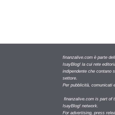
finanzalive.com è parte d
IsayBlog! la cui rete editor
indipendente che contano su
settore.
Per pubblicità, comunicati 
finanzalive.com is part o
IsayBlog! network.
For advertising, press rele