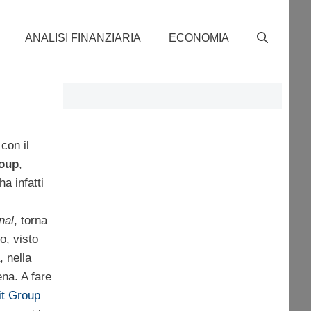
ANALISI FINANZIARIA
ECONOMIA
con il
roup
,
a infatti
nal
, torna
o, visto
, nella
ena. A fare
it Group