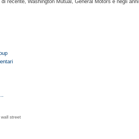
 di recente, Washington Mutual, General Motors e negli anni
roup
entari
e…
,
wall street