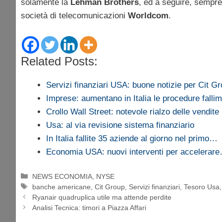
solamente la
Lehman Brothers
, ed a seguire, sempre
società di telecomunicazioni
Worldcom
.
Related Posts:
Servizi finanziari USA: buone notizie per Cit G
Imprese: aumentano in Italia le procedure fallim
Crollo Wall Street: notevole rialzo delle vendite
Usa: al via revisione sistema finanziario
In Italia fallite 35 aziende al giorno nel primo…
Economia USA: nuovi interventi per accelerar
Categorie
NEWS ECONOMIA
,
NYSE
Tag
banche americane
,
Cit Group
,
Servizi finanziari
,
Tesoro Usa
Ryanair quadruplica utile ma attende perdite
Analisi Tecnica: timori a Piazza Affari