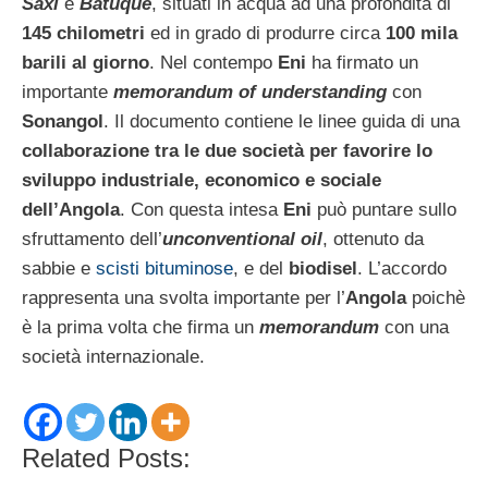
Saxi
e
Batuque
, situati in acqua ad una profondità di
145 chilometri
ed in grado di produrre circa
100 mila
barili al giorno
. Nel contempo
Eni
ha firmato un
importante
memorandum of understanding
con
Sonangol
. Il documento contiene le linee guida di una
collaborazione tra le due società per favorire lo
sviluppo industriale, economico e sociale
dell’Angola
. Con questa intesa
Eni
può puntare sullo
sfruttamento dell’
unconventional oil
, ottenuto da
sabbie e
scisti bituminose
, e del
biodisel
. L’accordo
rappresenta una svolta importante per l’
Angola
poichè
è la prima volta che firma un
memorandum
con una
società internazionale.
Related Posts: