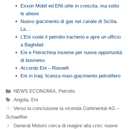
Exxon Mobil ed ENI:utile in crescita, ma sotto
le attese
Nuovo giacimento di gas nel canale di Sicilia.
La…
L'Eni vuole il petrolio iracheno e apre un ufficio
a Baghdad
Eni e Petrochina insieme per nuove opportunità
di business
Accordo Eni – Rosneft
Eni in Iraq: licenza maxi-giacimento petrolifero
Categorie
NEWS ECONOMIA
,
Petrolio
Tag
Angola
,
Eni
Verso la conclusione la vicenda Continental AG –
Schaeffler
General Motors cerca di reagire alla crisi: nuove