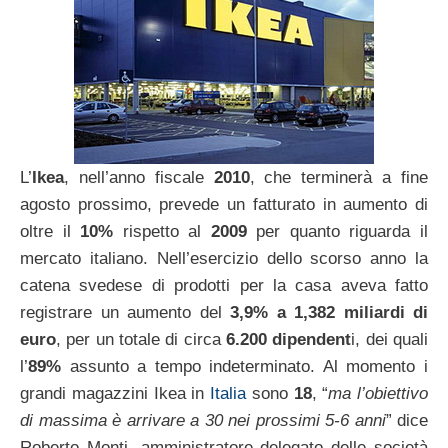
L’
Ikea
, nell’anno fiscale
2010
, che terminerà a fine
agosto prossimo, prevede un fatturato in aumento di
oltre il
10%
rispetto al
2009
per quanto riguarda il
mercato italiano. Nell’esercizio dello scorso anno la
catena svedese di prodotti per la casa aveva fatto
registrare un aumento del
3,9% a 1,382 miliardi di
euro
, per un totale di circa
6.200 dipendent
i, dei quali
l’
89%
assunto a tempo indeterminato. Al momento i
grandi magazzini Ikea in
Italia
sono
18
, “
ma l’obiettivo
di massima è arrivare a 30 nei prossimi 5-6 anni
” dice
Roberto Monti, amministratore delegato delle società